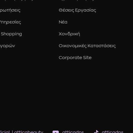
Ερωτήσεις
Θέσεις Εργασίας
 Υπηρεσίες
Νέα
 Shopping
Χονδρική
Αγορών
Οικονομικές Καταστάσεις
Corporate Site
icial
|
atticabeauty
atticadps
atticadps