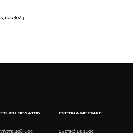
mcm
sandro
ρος προβολή
T
GANT
ΠΟΥΛΟΒΕΡ
ΑΝΔΡΙΚΟ ΜΠΟΥΦΑΝ
€
320,00
€
ΕΤΗΣΗ ΠΕΛΑΤΩΝ
ΣΧΕΤΙΚΑ ΜΕ ΕΜΑΣ
νήστε μαζί μας
Σχετικά με εμάς