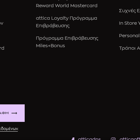
Reward World Mastercard
Συχνές 
attica Loyalty Πρόγραμμα
ών
In Store
Επιβράβευσης
Personal
Πρόγραμμα Επιβράβευσης
Miles+Bonus
rd
Τρόποι 
ΑΦΗ
δεδομένων
.
atticadps
atticaoff