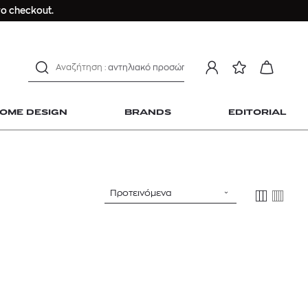
ανδρικο t-shirt
ο checkout.
Dior sauvage
Longchamp Le Pliage
αντηλιακό προσώπου
estee lauder double wear
kiehl's avocado eye
OME DESIGN
BRANDS
EDITORIAL
mcm
sandro
γυναικεία αρώματα
μαγιό
Προτεινόμενα
ανδρικο t-shirt
 Home Design
Dior sauvage
Longchamp Le Pliage
αντηλιακό προσώπου
estee lauder double wear
kiehl's avocado eye