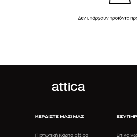
Δεν υπάρχουν προϊόντα π
GANT
GANT
GAN
ΔΡΙΚΟ POLO ΠΟΥΛΟΒΕΡ
ΑΝΔΡΙΚΟ POLO ΠΟΥΛΟΒΕΡ
ΑΝΔΡΙΚΟ POLO 
140,00
€
140,00
€
140,00
ΚΕΡΔΙΣΤΕ ΜΑΖΙ ΜΑΣ
ΕΞΥΠΗΡ
Πιστωτική Κάρτα attica
Επικοινω