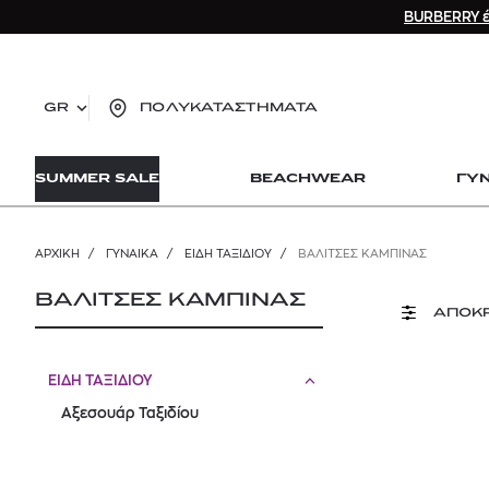
BURBERRY έ
GR
ΠΟΛΥΚΑΤΑΣΤΗΜΑΤΑ
TO
SUMMER SALE
BEACHWEAR
ΓΥ
lo
Zad
lon
ΑΡΧΙΚΉ
/
ΓΥΝΑΙΚΑ
/
ΕΙΔΗ ΤΑΞΙΔΙΟΥ
/
ΒΑΛΊΤΣΕΣ ΚΑΜΠΊΝΑΣ
Ysl
Dio
ΒΑΛΙΤΣΕΣ ΚΑΜΠΙΝΑΣ
ΑΠΟΚ
ΕΙΔΗ ΤΑΞΙΔΙΟΥ
Αξεσουάρ Ταξιδίου