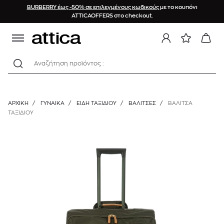
BURBERRY έως -50% σε επιλεγμένους κωδικούς
με το κουπόνι
ATTICAOFFERS στο checkout.
Αναζήτηση προϊόντος :
ΑΡΧΙΚΉ
/
ΓΥΝΑΙΚΑ
/
ΕΙΔΗ ΤΑΞΙΔΙΟΥ
/
ΒΑΛΊΤΣΕΣ
/
ΒΑΛΙΤΣΑ
ΤΑΞΙΔΙΟΥ