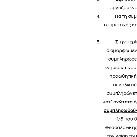
εργαζόμενοι
Για τη συ
συμμετοχής και
Στην περί
διαμορφωμένο
συμπληρώσει
ενημερωτικού 
προωθητικής
συνολικού
συμπληρώνετα
κατ΄ ανώτατο ό
συμπληρωθού
1/3 που 
Θεσσαλονίκης.
την κρίση το