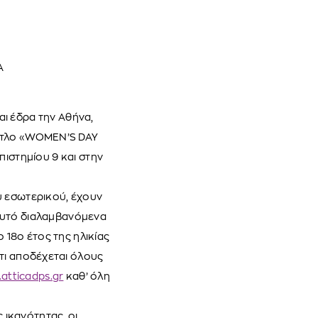
Α
αι έδρα την Αθήνα,
τίτλο «WOMEN’S DAY
ιστημίου 9 και στην
 BARTH
DIOR
υ εσωτερικού, έχουν
Ο ΣΟΡΤΣ
DIOR FOREVER NUDE BRONZE POWDER BRONZER IN NATURAL GLOW OR MATTE FINISH | 04 Warm
αυτό διαλαμβανόμενα
0
€
15%
18ο έτος της ηλικίας
61,84
€
OFFER
τι αποδέχεται όλους
atticadps.gr
καθ’ όλη
 ικανότητας, οι