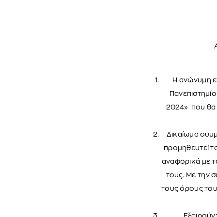
Η ανώνυμη ε
Πανεπιστημίο
2024» που θα 
Δικαίωμα συμμ
προμηθευτεί τ
αναφορικά με τ
τους. Με την 
τους όρους του
Εξαιρούντ