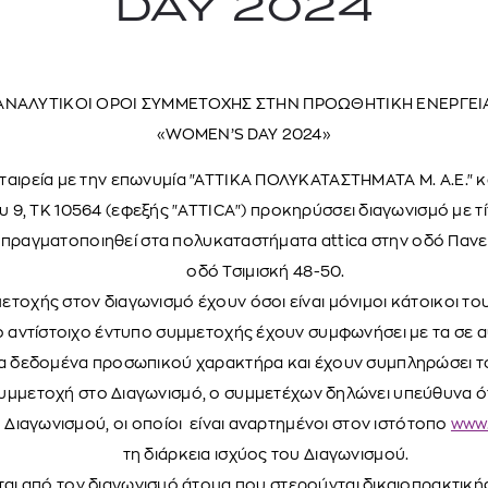
DAY 2024
ΑΝΑΛΥΤΙΚΟΙ ΟΡΟΙ ΣΥΜΜΕΤΟΧΗΣ ΣΤΗΝ ΠΡΟΩΘΗΤΙΚΗ ΕΝΕΡΓΕΙ
«WOMEN’S DAY 2024»
ταιρεία με την επωνυμία "ΑΤΤΙΚΑ ΠΟΛΥΚΑΤΑΣΤΗΜΑΤΑ Μ. Α.Ε." κ
υ 9, ΤΚ 10564 (εφεξής "ATTICA") προκηρύσσει διαγωνισμό με 
πραγματοποιηθεί στα πολυκαταστήματα attica στην οδό Πανεπ
οδό Τσιμισκή 48-50.
TOM FORD
MIU MIU
MC2 SAINT
ετοχής στον διαγωνισμό έχουν όσοι είναι μόνιμοι κάτοικοι το
SOLEIL BLANC PARFUM EAU DE TOILETTE | 50ml
ΓΥΑΛΙΑ ΗΛΙΟΥ A52S/ZVN4I0/52
ΑΝΔΡΙΚΟ ΜΑΓΙ
ο αντίστοιχο έντυπο συμμετοχής έχουν συμφωνήσει με τα σε 
421,00
€
120,00
€
102,0
α δεδομένα προσωπικού χαρακτήρα και έχουν συμπληρώσει το 
365,00
€
OFFER
συμμετοχή στο Διαγωνισμό, ο συμμετέχων δηλώνει υπεύθυνα ό
 Διαγωνισμού, οι οποίοι είναι αναρτημένοι στον ιστότοπο
www.
τη διάρκεια ισχύος του Διαγωνισμού.
αι από τον διαγωνισμό άτομα που στερούνται δικαιοπρακτικής