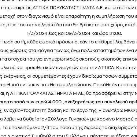
 της εταιρείας ΑΤΤΙΚΑ ΠΟΛΥΚΑΤΑΣΤΗΜΑΤΑ Α.Ε. και αυτοί των
μμετοχή στον διαγωνισμό είναι απαραίτητη η συμπλήρωση του 
 η ρίψη του στην κληρωτίδα που θα βρίσκεται στο χώρο, κατά
1/3/2024 έως και 09/3/2024 και ώρα 21:00.
πτωση αυτή, κάθε φυσικό πρόσωπο, εάν το επιθυμεί, λαμβάνει 
υς χώρους στα ισόγεια των ως άνω πολυκαταστημάτων ένα ει
 τα στοιχεία του για ενημερωτικούς σκοπούς, σκοπούς επικο
υλικού και προωθητικών ενεργειών από την ATTICA. Κατά την 
 ενέργειας, οι συμμετέχοντες έχουν δικαίωμα τόσων συμμετ
 αριθμού εντύπων που θα συμπληρώσουν. Για κάθε έντυπο συ
ι, η ΑΤΤΙΚΑ ΠΟΛΥΚΑΤΑΣΤΗΜΑΤΑ Μ ΑΕ, θα προσφέρει €1 στην 
ριο το ποσό των ευρώ 4.000 , ανεξαρτήτως του συνολικού αρ
ν
, ενισχύοντας έτσι τη δράση και το έργο της. Η ανωτέρω ΜΚΟ
θα λάβει να δοθεί στον Σύλλογο Γυναικών με Καρκίνο Μαστού 
 Τα υπολειπόμενα 2/3 του ποσού της δωρεάς τα διαχειρίζοντα
υ το Διοικητικό Συμβούλιο του Συλλόγου, πάντοτε με άξονα κα