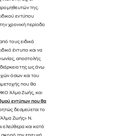
 προμηθευτών της.
ειδικού εντύπου
 την χρονική περίοδο
από τους ειδικά
δικό έντυπο και να
ινωνίας, αποστολής
διάρκεια της ως άνω
οχών όσων και του
μμετοχής που θα
ΜΚΟ Άλμα Ζωής, και
ιθμού εντύπων που θα
 ρητώς δεσμεύεται το
«Άλμα Ζωής» Ν.
ι ελεύθερα και κατά
ι σκοπό την επιτυχή