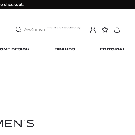
Longchamp Le Pliage
ο checkout.
αντηλιακό προσώπου
estee lauder double wear
kiehl's avocado eye
mcm
sandro
OME DESIGN
BRANDS
EDITORIAL
γυναικεία αρώματα
μαγιό
ανδρικο t-shirt
Dior sauvage
Longchamp Le Pliage
 Home Design
αντηλιακό προσώπου
estee lauder double wear
kiehl's avocado eye
MEN'S
mcm
sandro