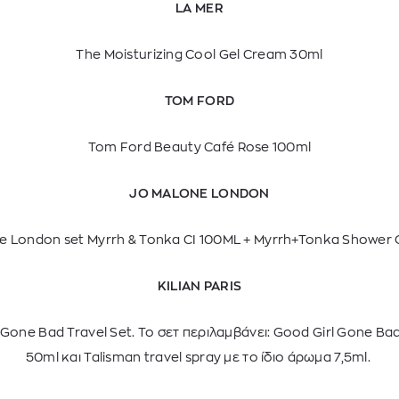
LA MER
The Moisturizing Cool Gel Cream 30ml
TOM FORD
Tom Ford Beauty Café Rose 100ml
JO MALONE LONDON
e London set Myrrh & Tonka CI 100ML + Myrrh+Tonka Shower 
KILIAN PARIS
l Gone Bad Travel Set. Το σετ περιλαμβάνει: Good Girl Gone Ba
50ml και Talisman travel spray με το ίδιο άρωμα 7,5ml.