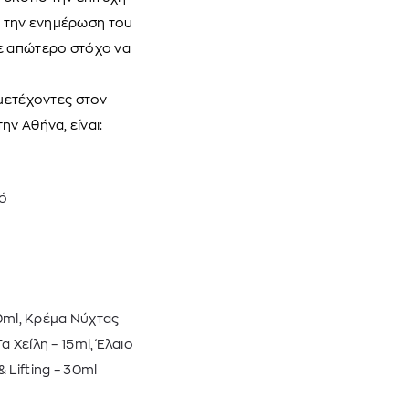
α την ενημέρωση του
με απώτερο στόχο να
μετέχοντες στον
ν Αθήνα, είναι:
νό
50ml, Κρέμα Νύχτας
α Χείλη – 15ml, Έλαιο
Lifting – 30ml