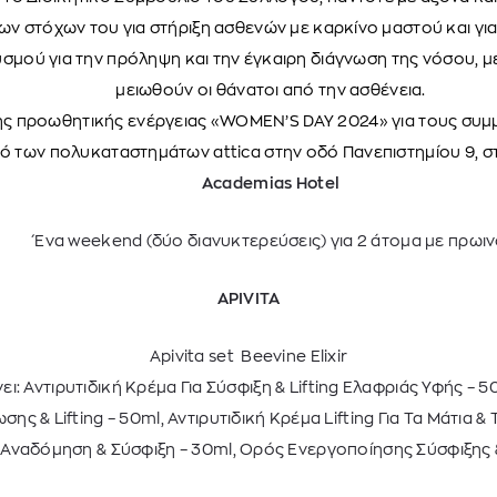
ν στόχων του για στήριξη ασθενών με καρκίνο μαστού και γι
σμού για την πρόληψη και την έγκαιρη διάγνωση της νόσου, 
μειωθούν οι θάνατοι από την ασθένεια.
ης προωθητικής ενέργειaς «WOMEN’S DAY 2024» για τους συμ
ό των πολυκαταστημάτων attica στην οδό Πανεπιστημίου 9, στη
Academias
Hotel
Ένα weekend (δύο διανυκτερεύσεις) για 2 άτομα με πρωι
APIVITA
Apivita set Beevine Elixir
ει: Αντιρυτιδική Κρέμα Για Σύσφιξη & Lifting Ελαφριάς Υφής – 
ς & Lifting – 50ml, Αντιρυτιδική Κρέμα Lifting Για Τα Μάτια & Τ
Αναδόμηση & Σύσφιξη – 30ml, Ορός Ενεργοποίησης Σύσφιξης & 