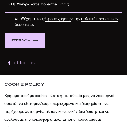
Αποδέχομαι τους
Όρους χρήσης
& την
Πολιτική προσωπικών
δεδομένων
.
ΕΓΓΡΑΦΗ
atticadps
atticaofficial
|
atticabeauty
COOKIE POLICY
atticadps
Χρησιμοποιούμε cookies ώστε η τοποθεσία μας να λειτουργεί
σωστά, να εξατομικεύουμε περιεχόμενο και διαφημίσεις, να
atticadps
παρέχουμε λειτουργίες μέσων κοινωνικής δικτύωσης και να
αναλύουμε την κυκλοφορία μας. Επίσης, κοινοποιούμε