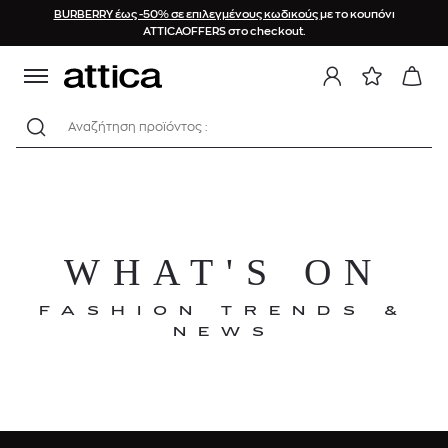
BURBERRY έως -50% σε επιλεγμένους κωδικούς
με το κουπόνι
ATTICAOFFERS στο checkout.
Αναζήτηση προϊόντος :
WHAT'S ON
FASHION TRENDS &
NEWS