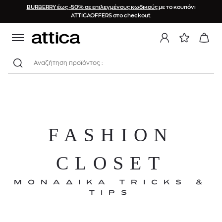
BURBERRY έως -50% σε επιλεγμένους κωδικούς
με το κουπόνι
ATTICAOFFERS στο checkout.
Αναζήτηση προϊόντος :
FASHION
CLOSET
ΜΟΝΑΔΙΚΑ TRICKS &
TIPS