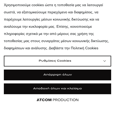
atticadps
Χρησιμοποιούμε cookies ώστε η τοποθεσία μας να λειτουργεί
σωστά, να εξατομικεύουμε περιεχόμενο και διαφημίσεις, να
atticadps
παρέχουμε λειτουργίες μέσων κοινωνικής δικτύωσης και να
αναλύουμε την κυκλοφορία μας. Επίσης, κοινοποιούμε
πληροφορίες σχετικά με την από μέρους σας χρήση της
τοποθεσίας μας στους συνεργάτες μέσων κοινωνικής δικτύωσης,
διαφημίσεων και ανάλυσης. Διαβάστε την Πολιτική Cookies
Ρυθμίσεις Cookies
Απόρριψη όλων
Αποδοχή όλων και κλείσιμο
|
|
|
Όροι Χρήσης
Πολιτική Cookies
Κώδικας Δεοντολογίας
Προστασία Προσωπικών Δεδομένων
©2026 attica