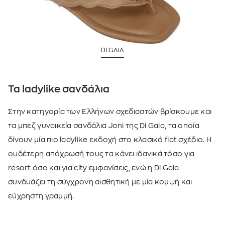
DI GAIA
Τα ladylike σανδάλια
Στην κατηγορία των Ελλήνων σχεδιαστών βρίσκουμε και
τα μπεζ γυναικεία σανδάλια Joni της
Di Gaia
, τα οποία
δίνουν μία πιο ladylike εκδοχή στο κλασικό flat σχέδιο. Η
ουδέτερη απόχρωσή τους τα κάνει ιδανικά τόσο για
resort όσο και για city εμφανίσεις, ενώ η Di Gaia
συνδυάζει τη σύγχρονη αισθητική με μία κομψή και
εύχρηστη γραμμή.