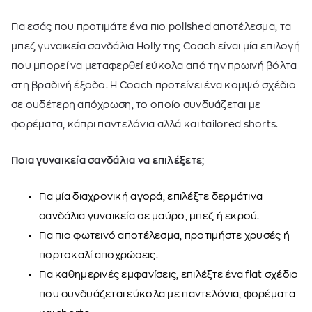
Για εσάς που προτιμάτε ένα πιο polished αποτέλεσμα, τα
μπεζ γυναικεία σανδάλια Holly της
Coach
είναι μία επιλογή
που μπορεί να μεταφερθεί εύκολα από την πρωινή βόλτα
στη βραδινή έξοδο. Η Coach προτείνει ένα κομψό σχέδιο
σε ουδέτερη απόχρωση, το οποίο συνδυάζεται με
φορέματα, κάπρι παντελόνια αλλά και tailored
shorts
.
Ποια γυναικεία σανδάλια να επιλέξετε;
Για μία διαχρονική αγορά, επιλέξτε δερμάτινα
σανδάλια γυναικεία σε μαύρο, μπεζ ή εκρού.
Για πιο φωτεινό αποτέλεσμα, προτιμήστε χρυσές ή
πορτοκαλί αποχρώσεις.
Για καθημερινές εμφανίσεις, επιλέξτε ένα flat σχέδιο
που συνδυάζεται εύκολα με παντελόνια, φορέματα