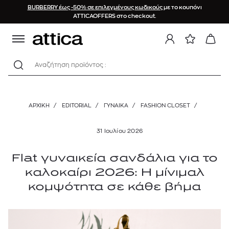
BURBERRY έως -50% σε επιλεγμένους κωδικούς
με το κουπόνι
ATTICAOFFERS στο checkout.
Αναζήτηση προϊόντος :
ΑΡΧΙΚΉ
/
EDITORIAL
/
ΓΥΝΑΙΚΑ
/
FASHION CLOSET
/
31 Ιουλίου 2026
Flat γυναικεία σανδάλια για το
καλοκαίρι 2026: Η μίνιμαλ
κομψότητα σε κάθε βήμα