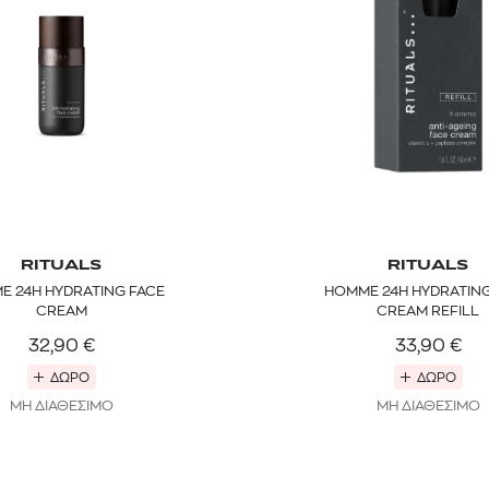
RITUALS
RITUALS
E 24H HYDRATING FACE
HOMME 24H HYDRATING
TOM FORD
MIU MIU
MC2 SAINT
CREAM
CREAM REFILL
SOLEIL BLANC PARFUM EAU DE TOILETTE | 50ml
ΓΥΑΛΙΑ ΗΛΙΟΥ A52S/ZVN4I0/52
ΑΝΔΡΙΚΟ ΜΑΓΙ
32,90
€
33,90
€
421,00
€
120,00
€
102,0
365,00
€
OFFER
ΔΩΡΟ
ΔΩΡΟ
ΜΗ ΔΙΑΘΕΣΙΜΟ
ΜΗ ΔΙΑΘΕΣΙΜΟ