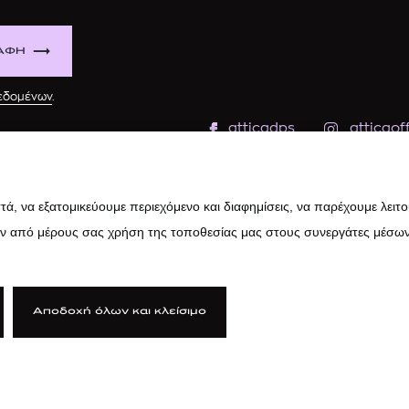
ΑΦΗ
δεδομένων
.
atticadps
atticaoff
ά, να εξατομικεύουμε περιεχόμενο και διαφημίσεις, να παρέχουμε λειτ
ην από μέρους σας χρήση της τοποθεσίας μας στους συνεργάτες μέσων
Αποδοχή όλων και κλείσιμο
ιτική Cookies
|
Κώδικας Δεοντολογίας
|
Προστασία Προσωπικών Δ