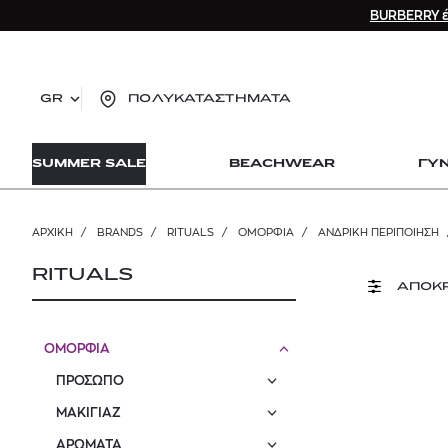
BURBERRY έ
GR
ΠΟΛΥΚΑΤΑΣΤΗΜΑΤΑ
TO
SUMMER SALE
BEACHWEAR
ΓΥ
lo
Zad
lon
ΑΡΧΙΚΉ
/
BRANDS
/
RITUALS
/
ΟΜΟΡΦΙΑ
/
ΑΝΔΡΙΚΉ ΠΕΡΙΠΟΊΗΣΗ
Ysl
Dio
RITUALS
ΑΠΟΚ
ΟΜΟΡΦΙΑ
ΠΡΟΣΩΠΟ
ΜΑΚΙΓΙΑΖ
ΑΡΩΜΑΤΑ