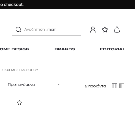
ο checkout.
αντηλιακό προσώπου
estee lauder double wear
kiehl's avocado eye
mcm
sandro
γυναικεία αρώματα
OME DESIGN
BRANDS
EDITORIAL
μαγιό
ανδρικο t-shirt
ΚΈΣ ΚΡΈΜΕΣ ΠΡΟΣΏΠΟΥ
Dior sauvage
Longchamp Le Pliage
Προτεινόμενα
2 προϊόντα
αντηλιακό προσώπου
 Home Design
estee lauder double wear
kiehl's avocado eye
mcm
sandro