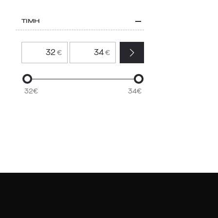
ΤΙΜΗ
€
€
32€
34€