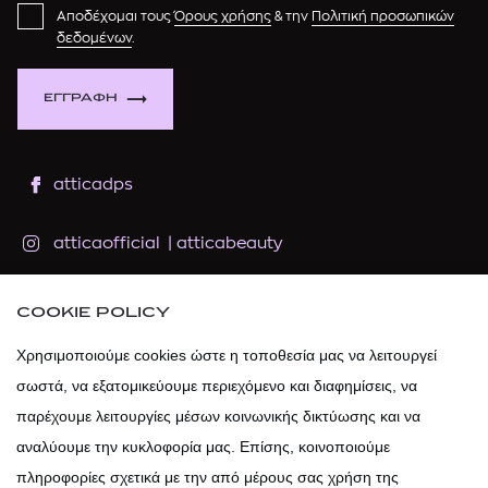
Αποδέχομαι τους
Όρους χρήσης
& την
Πολιτική προσωπικών
δεδομένων
.
ΕΓΓΡΑΦΗ
atticadps
atticaofficial
|
atticabeauty
atticadps
COOKIE POLICY
Χρησιμοποιούμε cookies ώστε η τοποθεσία μας να λειτουργεί
atticadps
σωστά, να εξατομικεύουμε περιεχόμενο και διαφημίσεις, να
παρέχουμε λειτουργίες μέσων κοινωνικής δικτύωσης και να
αναλύουμε την κυκλοφορία μας. Επίσης, κοινοποιούμε
πληροφορίες σχετικά με την από μέρους σας χρήση της