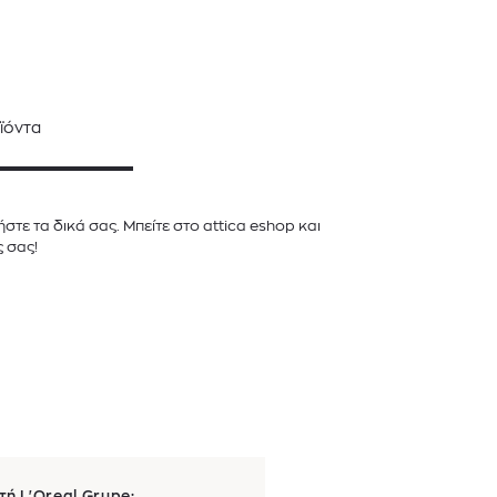
ϊόντα
τε τα δικά σας. Μπείτε στο attica eshop και
ς σας!
τή L'Oreal Grupe: