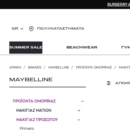
BURBERRY έ
GR
ΠΟΛΥΚΑΤΑΣΤΗΜΑΤΑ
TO
SUMMER SALE
BEACHWEAR
ΓΥ
lo
Zad
lon
ΑΡΧΙΚΉ
/
BRANDS
/
MAYBELLINE
/
ΠΡΟΪΟΝΤΑ ΟΜΟΡΦΙΑΣ
/
ΜΑΚΙΓ
Ysl
Dio
MAYBELLINE
ΑΠΟΚ
ΠΡΟΪΟΝΤΑ ΟΜΟΡΦΙΑΣ
ΜΑΚΙΓΙΑΖ ΜΑΤΙΩΝ
ΜΑΚΙΓΙΑΖ ΠΡΟΣΩΠΟΥ
Primers