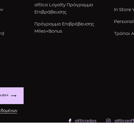
attica Loyalty Πρόγραμμα
ών
In Store
Επιβράβευσης
Personal
Πρόγραμμα Επιβράβευσης
Miles+Bonus
rd
Τρόποι 
ΑΦΗ
δεδομένων
.
atticadps
atticaoff