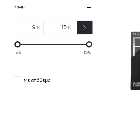
ΤΙΜΗ
€
€
9€
15€
Με απόθεμα