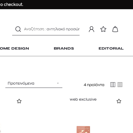
ανδρικο t-shirt
ο checkout.
Dior sauvage
Longchamp Le Pliage
αντηλιακό προσώπου
estee lauder double wear
kiehl's avocado eye
OME DESIGN
BRANDS
EDITORIAL
mcm
sandro
γυναικεία αρώματα
μαγιό
Προτεινόμενα
4 προϊόντα
ανδρικο t-shirt
 Home Design
Dior sauvage
web exclusive
Longchamp Le Pliage
αντηλιακό προσώπου
estee lauder double wear
kiehl's avocado eye