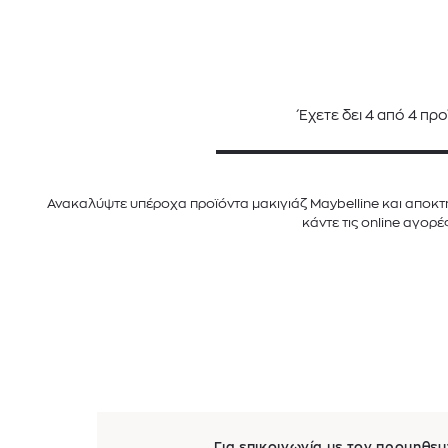
Έχετε δει
4
από
4
προ
Ανακαλύψτε υπέροχα προϊόντα μακιγιάζ Maybelline και αποκτήσ
κάντε τις online αγορέ
Για επικοινωνία με τον προμηθευ