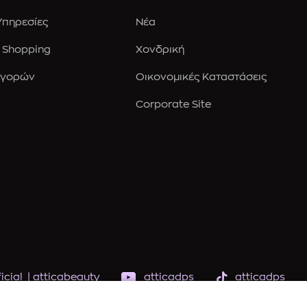
 Υπηρεσίες
Νέα
 Shopping
Χονδρική
Αγορών
Οικονομικές Καταστάσεις
Corporate Site
icial
|
atticabeauty
atticadps
atticadps