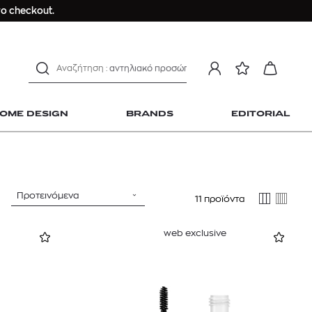
μαγιό
ο checkout.
ανδρικο t-shirt
Dior sauvage
Longchamp Le Pliage
αντηλιακό προσώπου
estee lauder double wear
OME DESIGN
BRANDS
EDITORIAL
kiehl's avocado eye
mcm
sandro
γυναικεία αρώματα
Προτεινόμενα
μαγιό
11 προϊόντα
 Home Design
ανδρικο t-shirt
web exclusive
Dior sauvage
Longchamp Le Pliage
αντηλιακό προσώπου
estee lauder double wear