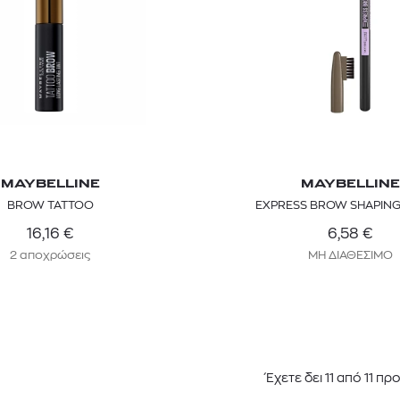
MAYBELLINE
MAYBELLINE
BROW TATTOO
EXPRESS BROW SHAPING
16,16
€
6,58
€
2 αποχρώσεις
ΜΗ ΔΙΑΘΕΣΙΜΟ
Έχετε δει
11
από
11
προ