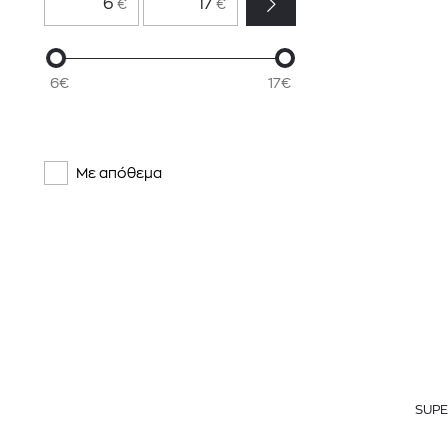
€
€
6€
17€
Με απόθεμα
SUP