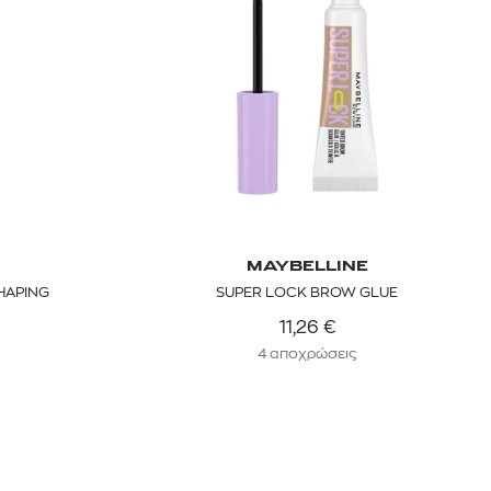
kiehl's avocado eye
mcm
sandro
MAYBELLINE
HAPING
SUPER LOCK BROW GLUE
 BARTH
DIOR
Ο ΣΟΡΤΣ
DIOR FOREVER NUDE BRONZE POWDER BRONZER IN NATURAL GLOW OR MATTE FINISH | 04 Warm
11,26
€
4 αποχρώσεις
0
€
15%
61,84
€
OFFER