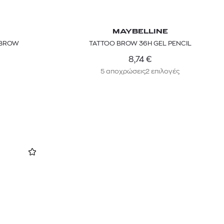
MAYBELLINE
EBROW
TATTOO BROW 36H GEL PENCIL
8,74
€
5 αποχρώσεις
2 επιλογές