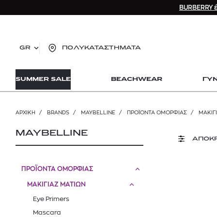
BURBERRY έ
GR
ΠΟΛΥΚΑΤΑΣΤΗΜΑΤΑ
TO
SUMMER SALE
BEACHWEAR
ΓΥ
lo
Zad
lon
ΑΡΧΙΚΉ
/
BRANDS
/
MAYBELLINE
/
ΠΡΟΪΟΝΤΑ ΟΜΟΡΦΙΑΣ
/
ΜΑΚΙΓ
Ysl
Dio
MAYBELLINE
ΑΠΟΚ
ΠΡΟΪΟΝΤΑ ΟΜΟΡΦΙΑΣ
ΜΑΚΙΓΙΑΖ ΜΑΤΙΩΝ
Eye Primers
Mascara