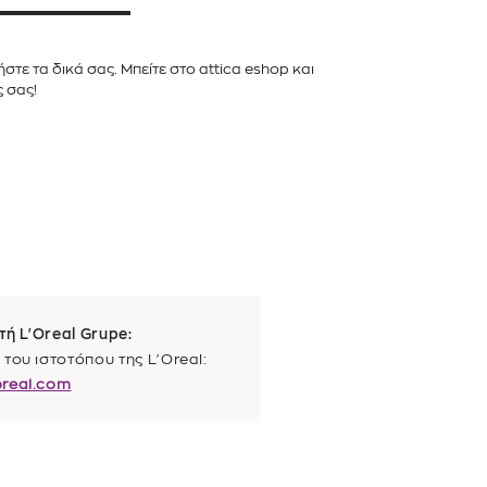
τε τα δικά σας. Μπείτε στο attica eshop και
ς σας!
τή L'Oreal Grupe:
του ιστοτόπου της L'Oreal:
real.com