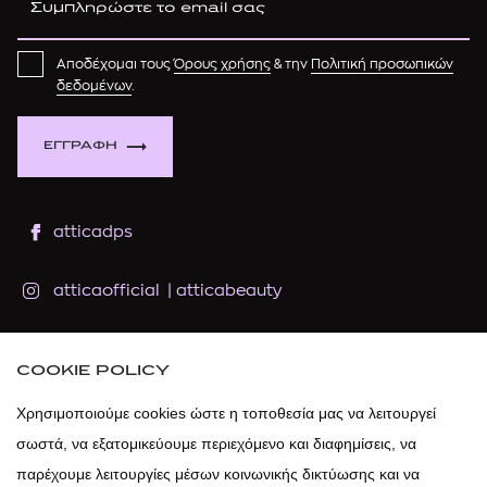
Αποδέχομαι τους
Όρους χρήσης
& την
Πολιτική προσωπικών
δεδομένων
.
ΕΓΓΡΑΦΗ
atticadps
atticaofficial
|
atticabeauty
atticadps
COOKIE POLICY
atticadps
Χρησιμοποιούμε cookies ώστε η τοποθεσία μας να λειτουργεί
σωστά, να εξατομικεύουμε περιεχόμενο και διαφημίσεις, να
παρέχουμε λειτουργίες μέσων κοινωνικής δικτύωσης και να