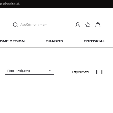
Longchamp Le Pliage
ο checkout.
αντηλιακό προσώπου
estee lauder double wear
kiehl's avocado eye
mcm
sandro
OME DESIGN
BRANDS
EDITORIAL
γυναικεία αρώματα
μαγιό
ανδρικο t-shirt
Dior sauvage
Προτεινόμενα
Longchamp Le Pliage
1 προϊόντα
 Home Design
αντηλιακό προσώπου
estee lauder double wear
kiehl's avocado eye
mcm
sandro