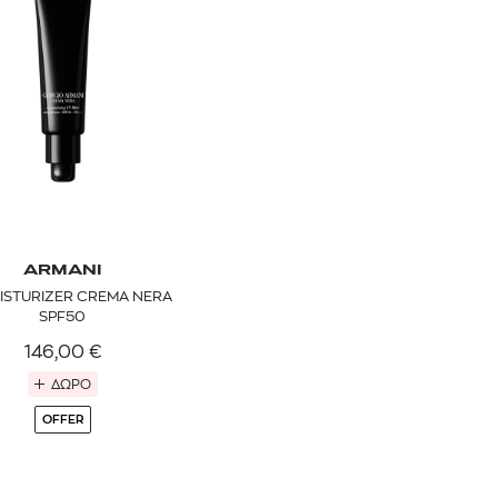
ARMANI
ISTURIZER CREMA NERA
TOM FORD
MIU MIU
MC2 SAINT
SPF50
SOLEIL BLANC PARFUM EAU DE TOILETTE | 50ml
ΓΥΑΛΙΑ ΗΛΙΟΥ A52S/ZVN4I0/52
ΑΝΔΡΙΚΟ ΜΑΓΙ
146,00
€
421,00
€
120,00
€
102,0
365,00
€
OFFER
ΔΩΡΟ
OFFER