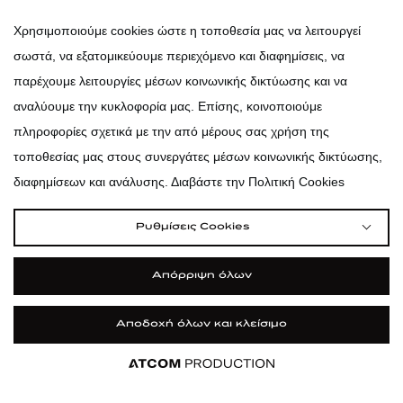
atticadps
Χρησιμοποιούμε cookies ώστε η τοποθεσία μας να λειτουργεί
σωστά, να εξατομικεύουμε περιεχόμενο και διαφημίσεις, να
atticadps
παρέχουμε λειτουργίες μέσων κοινωνικής δικτύωσης και να
αναλύουμε την κυκλοφορία μας. Επίσης, κοινοποιούμε
πληροφορίες σχετικά με την από μέρους σας χρήση της
τοποθεσίας μας στους συνεργάτες μέσων κοινωνικής δικτύωσης,
διαφημίσεων και ανάλυσης. Διαβάστε την Πολιτική Cookies
Ρυθμίσεις Cookies
Απόρριψη όλων
Αποδοχή όλων και κλείσιμο
|
|
|
Όροι Χρήσης
Πολιτική Cookies
Κώδικας Δεοντολογίας
Προστασία Προσωπικών Δεδομένων
©2026 attica