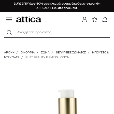
BURBERRY έως -50% σε επιλεγμένους κωδικούς
με το κουπόνι
ATTICAOFFERS στο checkout.
Αναζήτηση προϊόντος :
ΑΡΧΙΚΉ
/
ΟΜΟΡΦΙΑ
/
ΣΩΜΑ
/
ΘΕΡΑΠΕΊΕΣ ΣΏΜΑΤΟΣ
/
ΜΠΟΎΣΤΟ &
ΝΤΕΚΟΛΤΈ
/
BUST BEAUTY FIRMING LOTION