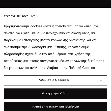
atticaofficial
|
atticabeauty
COOKIE POLICY
atticadps
Χρησιμοποιούμε cookies ώστε η τοποθεσία μας να λειτουργεί
σωστά, να εξατομικεύουμε περιεχόμενο και διαφημίσεις, να
atticadps
παρέχουμε λειτουργίες μέσων κοινωνικής δικτύωσης και να
αναλύουμε την κυκλοφορία μας. Επίσης, κοινοποιούμε
πληροφορίες σχετικά με την από μέρους σας χρήση της
τοποθεσίας μας στους συνεργάτες μέσων κοινωνικής δικτύωσης,
διαφημίσεων και ανάλυσης. Διαβάστε την Πολιτική Cookies
Ρυθμίσεις Cookies
Απόρριψη όλων
Αποδοχή όλων και κλείσιμο
|
|
|
Όροι Χρήσης
Πολιτική Cookies
Κώδικας Δεοντολογίας