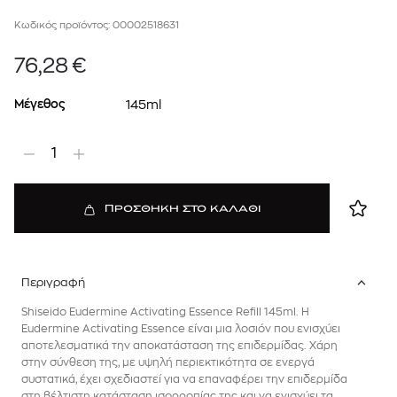
Κωδικός προϊόντος: 00002518631
76,28
€
Μέγεθος
145ml
1
ΠΡΟΣΘΗΚΗ ΣΤΟ ΚΑΛΑΘΙ
Περιγραφή
Shiseido Eudermine Activating Essence Refill 145ml. Η
Eudermine Activating Essence είναι μια λοσιόν που ενισχύει
αποτελεσματικά την αποκατάσταση της επιδερμίδας. Χάρη
στην σύνθεση της, με υψηλή περιεκτικότητα σε ενεργά
συστατικά, έχει σχεδιαστεί για να επαναφέρει την επιδερμίδα
στη βέλτιστη κατάσταση ισορροπίας της και να ενισχύει τα