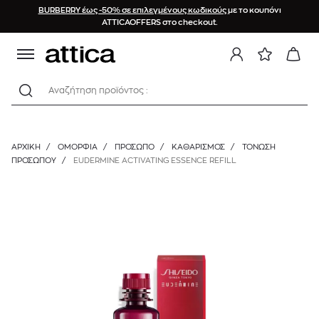
BURBERRY έως -50% σε επιλεγμένους κωδικούς
με το κουπόνι
ATTICAOFFERS στο checkout.
Αναζήτηση προϊόντος :
ΑΡΧΙΚΉ
/
ΟΜΟΡΦΙΑ
/
ΠΡΟΣΩΠΟ
/
ΚΑΘΑΡΙΣΜΌΣ
/
ΤΌΝΩΣΗ
ΠΡΟΣΏΠΟΥ
/
EUDERMINE ACTIVATING ESSENCE REFILL