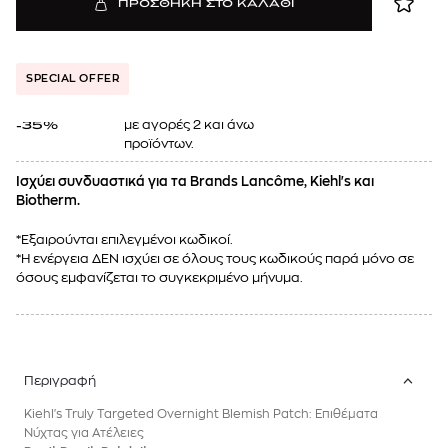
ΠΡΟΣΘΗΚΗ ΣΤΟ ΚΑΛΑΘΙ
SPECIAL OFFER
με αγορές 2 και άνω
-35%
προϊόντων.
Ισχύει συνδυαστικά για τα Brands Lancôme, Kiehl's και
Biotherm.
*Εξαιρούνται επιλεγμένοι κωδικοί.
*Η ενέργεια ΔΕΝ ισχύει σε όλους τους κωδικούς παρά μόνο σε
όσους εμφανίζεται το συγκεκριμένο μήνυμα.
Περιγραφή
Kiehl's Truly Targeted Overnight Blemish Patch: Επιθέματα
Νύχτας για Ατέλειες