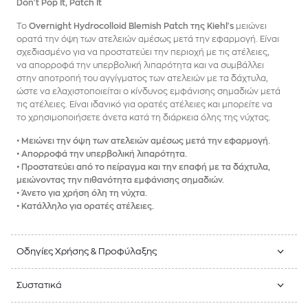
Don't Pop It, Patch It
Το
Overnight Hydrocolloid Blemish Patch της Kiehl's
μειώνει
ορατά την όψη των ατελειών αμέσως μετά την εφαρμογή. Είναι
σχεδιασμένο για να προστατεύει την περιοχή με τις ατέλειες,
να απορροφά την υπερβολική λιπαρότητα και να συμβάλλει
στην αποτροπή του αγγίγματος των ατελειών με τα δάχτυλα,
ώστε να ελαχιστοποιείται ο κίνδυνος εμφάνισης σημαδιών μετά
τις ατέλειες. Είναι ιδανικό για ορατές ατέλειες και μπορείτε να
το χρησιμοποιήσετε άνετα κατά τη διάρκεια όλης της νύχτας.
• Μειώνει την όψη των ατελειών αμέσως μετά την εφαρμογή.
• Απορροφά την υπερβολική λιπαρότητα.
• Προστατεύει από το πείραγμα και την επαφή με τα δάχτυλα,
μειώνοντας την πιθανότητα εμφάνισης σημαδιών.
• Άνετο για χρήση όλη τη νύχτα.
• Κατάλληλο για ορατές ατέλειες.
Οδηγίες Χρήσης & Προφύλαξης
Συστατικά