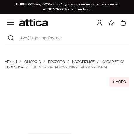
BURBERRY έως -50% σε επιλεγμένους κωδικούς
με το κουπόνι
ATTICAOFFERS στο checkout.
Αναζήτηση προϊόντος :
ΑΡΧΙΚΉ
/
ΟΜΟΡΦΙΑ
/
ΠΡΟΣΩΠΟ
/
ΚΑΘΑΡΙΣΜΌΣ
/
ΚΑΘΑΡΙΣΤΙΚΆ
ΠΡΟΣΏΠΟΥ
/
TRULY TARGETED OVERNIGHT BLEMISH PATCH
+ ΔΩΡΟ