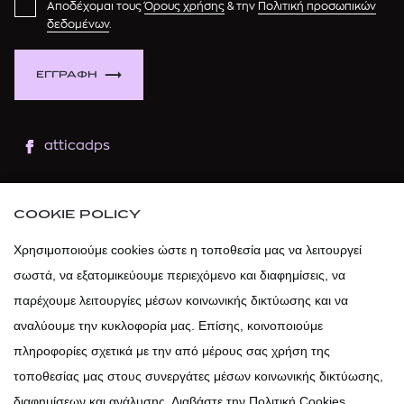
Αποδέχομαι τους
Όρους χρήσης
& την
Πολιτική προσωπικών
δεδομένων
.
ΕΓΓΡΑΦΗ
atticadps
atticaofficial
|
atticabeauty
COOKIE POLICY
atticadps
Χρησιμοποιούμε cookies ώστε η τοποθεσία μας να λειτουργεί
σωστά, να εξατομικεύουμε περιεχόμενο και διαφημίσεις, να
atticadps
παρέχουμε λειτουργίες μέσων κοινωνικής δικτύωσης και να
αναλύουμε την κυκλοφορία μας. Επίσης, κοινοποιούμε
πληροφορίες σχετικά με την από μέρους σας χρήση της
τοποθεσίας μας στους συνεργάτες μέσων κοινωνικής δικτύωσης,
διαφημίσεων και ανάλυσης. Διαβάστε την Πολιτική Cookies