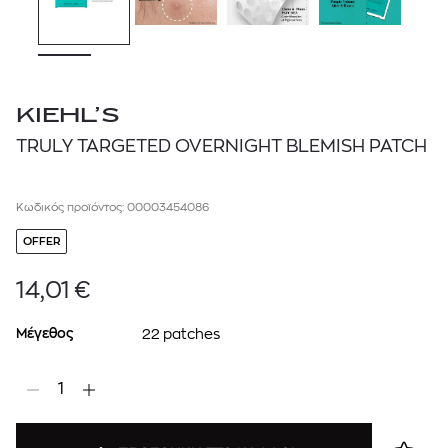
KIEHL’S
TRULY TARGETED OVERNIGHT BLEMISH PATCH
Κωδικός προϊόντος: 00003454086
OFFER
14,01
€
Μέγεθος
22 patches
1