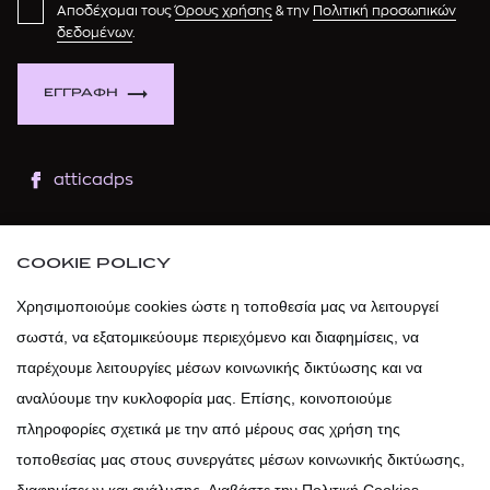
Αποδέχομαι τους
Όρους χρήσης
& την
Πολιτική προσωπικών
δεδομένων
.
ΕΓΓΡΑΦΗ
atticadps
atticaofficial
|
atticabeauty
COOKIE POLICY
atticadps
Χρησιμοποιούμε cookies ώστε η τοποθεσία μας να λειτουργεί
σωστά, να εξατομικεύουμε περιεχόμενο και διαφημίσεις, να
atticadps
παρέχουμε λειτουργίες μέσων κοινωνικής δικτύωσης και να
αναλύουμε την κυκλοφορία μας. Επίσης, κοινοποιούμε
πληροφορίες σχετικά με την από μέρους σας χρήση της
τοποθεσίας μας στους συνεργάτες μέσων κοινωνικής δικτύωσης,