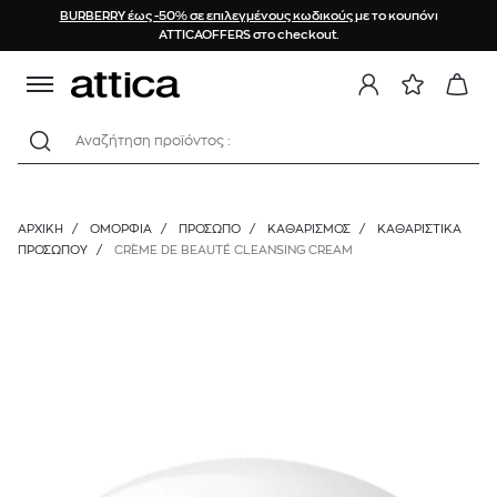
BURBERRY έως -50% σε επιλεγμένους κωδικούς
με το κουπόνι
ATTICAOFFERS στο checkout.
Αναζήτηση προϊόντος :
ΑΡΧΙΚΉ
/
ΟΜΟΡΦΙΑ
/
ΠΡΟΣΩΠΟ
/
ΚΑΘΑΡΙΣΜΌΣ
/
ΚΑΘΑΡΙΣΤΙΚΆ
ΠΡΟΣΏΠΟΥ
/
CRÈME DE BEAUTÉ CLEANSING CREAM