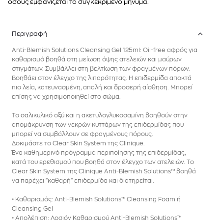
όσους εμφανίζεται το συγκεκριμένο μήνυμα.
Περιγραφή
Anti-Blemish Solutions Cleansing Gel 125ml: Oil-free αφρός για
καθαρισμό βοηθά στη μείωση όψης ατελειών και μαύρων
στιγμάτων. Συμβάλλει στη βελτίωση των φραγμένων πόρων.
Βοηθάει στον έλεγχο της λιπαρότητας. Η επιδερμίδα αποκτά
πιο λεία, κατευνασμένη, απαλή και δροσερή αίσθηση. Μπορεί
επίσης να χρησιμοποιηθεί στο σώμα.
Το σαλικυλικό οξύ και η ακετυλογλυκοσαμίνη βοηθούν στην
απομάκρυνση των νεκρών κυττάρων της επιδερμίδας που
μπορεί να συμβάλλουν σε φραγμένους πόρους.
Δοκιμάστε το Clear Skin System της Clinique.
Ένα καθημερινό πρόγραμμα περιποίησης της επιδερμίδας,
κατά του ερεθισμού που βοηθά στον έλεγχο των ατελειών. Το
Clear Skin System της Clinique Anti-Blemish Solutions™ βοηθά
να παρέχει "καθαρή" επιδερμίδα και διατηρείται.
• Καθαρισμός: Anti-Blemish Solutions™ Cleansing Foam ή
Cleansing Gel
• Απολέπιση: Λοσιόν Καθαρισμού Anti-Blemish Solutions™