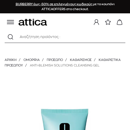
BURBERRY έως -50% σε επιλεγμένους κωδικούς
με το κουπόνι
ATTICAOFFERS στο checkout.
Αναζήτηση προϊόντος :
ΑΡΧΙΚΉ
/
ΟΜΟΡΦΙΑ
/
ΠΡΟΣΩΠΟ
/
ΚΑΘΑΡΙΣΜΌΣ
/
ΚΑΘΑΡΙΣΤΙΚΆ
ΠΡΟΣΏΠΟΥ
/
ANTI-BLEMISH SOLUTIONS CLEANSING GEL