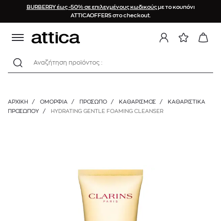
BURBERRY έως -50% σε επιλεγμένους κωδικούς
με το κουπόνι
ATTICAOFFERS στο checkout.
Αναζήτηση προϊόντος :
ΑΡΧΙΚΉ
/
ΟΜΟΡΦΙΑ
/
ΠΡΟΣΩΠΟ
/
ΚΑΘΑΡΙΣΜΌΣ
/
ΚΑΘΑΡΙΣΤΙΚΆ
ΠΡΟΣΏΠΟΥ
/
HYDRATING GENTLE FOAMING CLEANSER