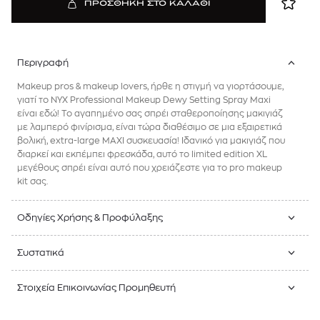
ΠΡΟΣΘΗΚΗ ΣΤΟ ΚΑΛΑΘΙ
Περιγραφή
Makeup pros & makeup lovers, ήρθε η στιγμή να γιορτάσουμε,
γιατί το NYX Professional Makeup Dewy Setting Spray Maxi
είναι εδώ! Το αγαπημένο σας σπρέι σταθεροποίησης μακιγιάζ
με λαμπερό φινίρισμα, είναι τώρα διαθέσιμο σε μια εξαιρετικά
βολική, extra-large MAXI συσκευασία! Ιδανικό για μακιγιάζ που
διαρκεί και εκπέμπει φρεσκάδα, αυτό το limited edition XL
μεγέθους σπρέι είναι αυτό που χρειάζεστε για το pro makeup
kit σας.
Οδηγίες Χρήσης & Προφύλαξης
Συστατικά
Στοιχεία Επικοινωνίας Προμηθευτή