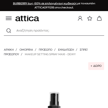
BURBERRY έως -50% σε επιλεγμένους κωδικούς
με το κουπόνι
ATTICAOFFERS στο checkout.
Αναζήτηση προϊόντος :
ΑΡΧΙΚΉ
/
ΟΜΟΡΦΙΑ
/
ΠΡΟΣΩΠΟ
/
ΕΝΥΔΆΤΩΣΗ
/
ΣΠΡΈΙ
ΠΡΟΣΏΠΟΥ
/
MAKEUP SETTING SPRAY MAXI - DEWY
+ ΔΩΡΟ