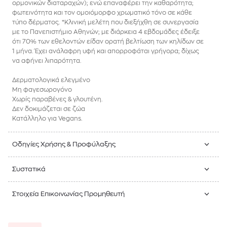
ορμονικών διαταραχών); ενώ επαναφέρει την καθαρότητα;
φωτεινότητα και τον ομοιόμορφο χρωματικό τόνο σε κάθε
τύπο δέρματος. *Κλινική μελέτη που διεξήχθη σε συνεργασία
με το Πανεπιστήμιο Αθηνών; με διάρκεια 4 εβδομάδες έδειξε
ότι 70% των εθελοντών είδαν ορατή βελτίωση των κηλίδων σε
1 μήνα. Έχει ανάλαφρη υφή και απορροφάται γρήγορα; δίχως
να αφήνει λιπαρότητα.
Δερματολογικά ελεγμένο
Μη φαγεσωρογόνο
Χωρίς παραβένες & γλουτένη.
Δεν δοκιμάζεται σε ζώα
Κατάλληλο για Vegans.
Οδηγίες Χρήσης & Προφύλαξης
Συστατικά
Στοιχεία Επικοινωνίας Προμηθευτή