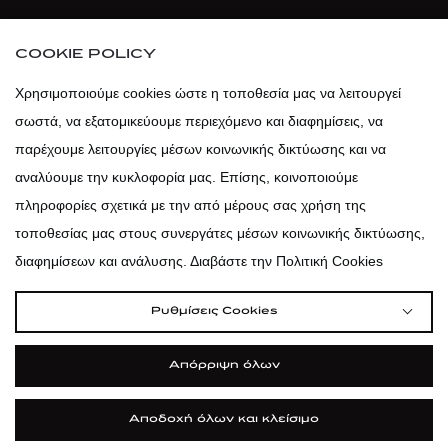
atticaofficial
|
atticabeauty
COOKIE POLICY
atticadps
Χρησιμοποιούμε cookies ώστε η τοποθεσία μας να λειτουργεί
σωστά, να εξατομικεύουμε περιεχόμενο και διαφημίσεις, να
atticadps
παρέχουμε λειτουργίες μέσων κοινωνικής δικτύωσης και να
αναλύουμε την κυκλοφορία μας. Επίσης, κοινοποιούμε
πληροφορίες σχετικά με την από μέρους σας χρήση της
τοποθεσίας μας στους συνεργάτες μέσων κοινωνικής δικτύωσης,
διαφημίσεων και ανάλυσης. Διαβάστε την Πολιτική Cookies
Ρυθμίσεις Cookies
Απόρριψη όλων
Αποδοχή όλων και κλείσιμο
|
|
|
Όροι Χρήσης
Πολιτική Cookies
Κώδικας Δεοντολογίας
Προστασία Προσωπικών Δεδομένων