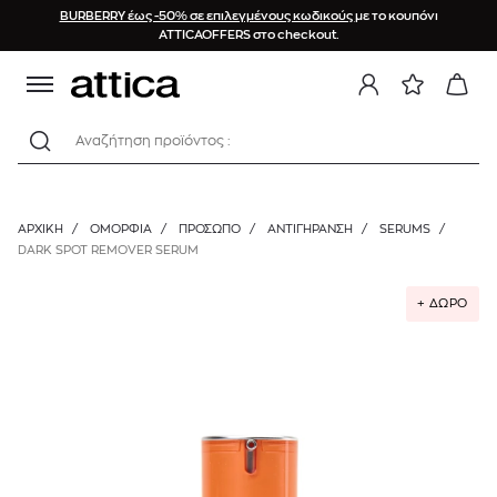
BURBERRY έως -50% σε επιλεγμένους κωδικούς
με το κουπόνι
ATTICAOFFERS στο checkout.
Αναζήτηση προϊόντος :
ΑΡΧΙΚΉ
/
ΟΜΟΡΦΙΑ
/
ΠΡΟΣΩΠΟ
/
ΑΝΤΙΓΉΡΑΝΣΗ
/
SERUMS
/
DARK SPOT REMOVER SERUM
+ ΔΩΡΟ