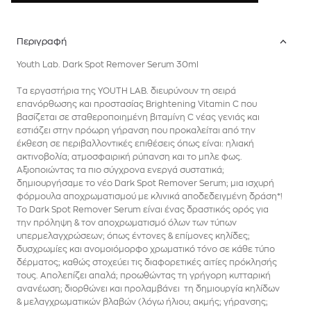
Περιγραφή
Youth Lab. Dark Spot Remover Serum 30ml
T
α εργαστήρια της YOUTH LAB. διευρύνουν τη σειρά
επανόρθωσης και προστασίας Brightening Vitamin C που
βασίζεται σε σταθεροποιημένη βιταμίνη C νέας γενιάς και
εστιάζει στην πρόωρη γήρανση που προκαλείται από την
έκθεση σε περιβαλλοντικές επιθέσεις όπως είναι: ηλιακή
ακτινοβολία; ατμοσφαιρική ρύπανση και το μπλε φως.
Αξιοποιώντας τα πιο σύγχρονα ενεργά συστατικά;
δημιουργήσαμε το νέο Dark Spot Remover Serum; μια ισχυρή
φόρμουλα αποχρωματισμού με κλινικά αποδεδειγμένη δράση*!
To Dark Spot Remover Serum είναι ένας δραστικός ορός για
την πρόληψη & τον αποχρωματισμό όλων των τύπων
υπερμελαγχρώσεων; όπως έντονες & επίμονες κηλίδες;
δυσχρωμίες και ανομοιόμορφο χρωματικό τόνο σε κάθε τύπο
δέρματος; καθώς στοχεύει τις διαφορετικές αιτίες πρόκλησής
τους. Απολεπίζει απαλά; προωθώντας τη γρήγορη κυτταρική
ανανέωση; διορθώνει και προλαμβάνει τη δημιουργία κηλίδων
& μελαγχρωματικών βλαβών (λόγω ήλιου; ακμής; γήρανσης;