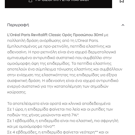
ΠΡΟΣΘΗΚΗ ΣΤΟ ΚΑΛΑΘΙ
Περιγραφή
L'Oréal Paris Revitalift Classic Ορός Προσώπου 30ml
με
πολλαπλή δράση ανόρθωσης από τη L’Oreal Paris.
Eμπλουτισμένος με προ-ρετινόλη, πεπτίδια ελαστίνης και
αδενοσίνη. Η προ-ρετινόλη είναι ένα ισχυρό δερματολογικά
εμπνευσμένο αντιρυτιδικό συστατικό που συμβάλλει στην
ομοιόμορφη όψη της επιδερμίδας. Τα πεπτίδια ελαστίνης
αποτελούν ένα σύμπλεγμα τόνωσης ελαστίνης και συμβάλλουν
στην ενίσχυση της ελαστικότητας της επιδερμίδας για έξτρα
συσφικτική δράση. Η αδενοσίνη είναι ένα ισχυρό αντιρυτιδικό
ενεργό συστατικό για την καταπολέμηση των σημαδιών
κούρασης.
Τα αποτελέσματα είναι ορατά και κλινικά αποδεδειγμένα:
Σε 1 ώρα, η επιδερμίδα φαίνεται πιο λεία και οι ρυτίδες των
ποδιών της χήνας μειώνονται κατά 7%*.
Σε 1 εβδομάδα, η επιδερμίδα είναι πιο ελαστική, πιο σφριγηλή
και με ομοιόμορφο τόνο**.
Σε 4 εβδομάδες, η επιδερμίδα φαίνεται νεότερη** και οι