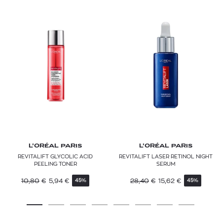
L’ORÉAL PARIS
L’ORÉAL PARIS
REVITALIFT GLYCOLIC ACID
REVITALIFT LASER RETINOL NIGHT
PEELING TONER
SERUM
10,80
€
5,94
€
28,40
€
15,62
€
45%
45%