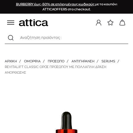
BURBERRY έως -50% σε επιλεγμένους κωδικούς
με το κουπόνι
ATTICAOFFERS στο checkout.
Αναζήτηση προϊόντος :
ΑΡΧΙΚΉ
/
ΟΜΟΡΦΙΑ
/
ΠΡΟΣΩΠΟ
/
ΑΝΤΙΓΉΡΑΝΣΗ
/
SERUMS
/
REVITALIFT CLASSIC ΟΡΟΣ ΠΡΟΣΩΠΟΥ ΜΕ ΠΟΛΛΑΠΛΗ ΔΡΑΣΗ
ΑΝΟΡΘΩΣΗΣ