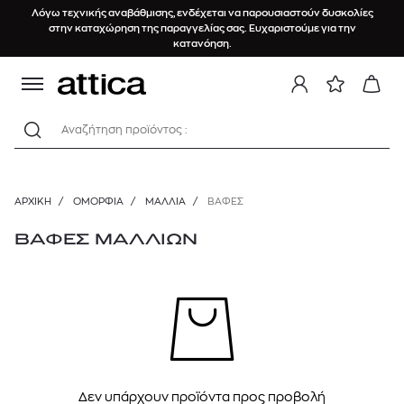
Λόγω τεχνικής αναβάθμισης, ενδέχεται να παρουσιαστούν δυσκολίες
ΤΑΞΙΝΟΜΗΣΗ
στην καταχώρηση της παραγγελίας σας. Ευχαριστούμε για την
κατανόηση.
Προτεινόμενα
Φθίνουσα τιμή
Αναζήτηση προϊόντος :
Αύξουσα τιμή
Νεότερα προϊόντα
ΑΡΧΙΚΉ
/
ΟΜΟΡΦΙΑ
/
ΜΑΛΛΙΑ
/
ΒΑΦΈΣ
Brands (A-Z)
ΒΑΦΕΣ ΜΑΛΛΙΩΝ
Μεγαλύτερη έκπτωση
Best seller
Δεν υπάρχουν προϊόντα προς προβολή