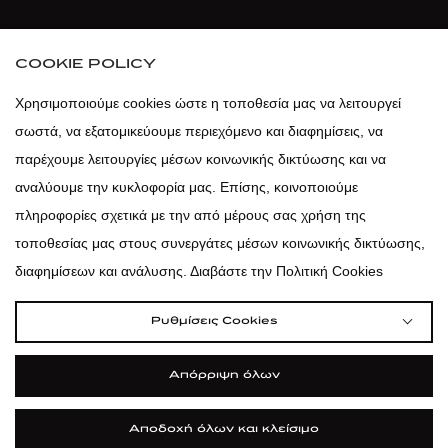
atticaofficial
|
atticabeauty
COOKIE POLICY
atticadps
Χρησιμοποιούμε cookies ώστε η τοποθεσία μας να λειτουργεί
σωστά, να εξατομικεύουμε περιεχόμενο και διαφημίσεις, να
atticadps
παρέχουμε λειτουργίες μέσων κοινωνικής δικτύωσης και να
αναλύουμε την κυκλοφορία μας. Επίσης, κοινοποιούμε
πληροφορίες σχετικά με την από μέρους σας χρήση της
τοποθεσίας μας στους συνεργάτες μέσων κοινωνικής δικτύωσης,
διαφημίσεων και ανάλυσης. Διαβάστε την Πολιτική Cookies
Ρυθμίσεις Cookies
Απόρριψη όλων
Αποδοχή όλων και κλείσιμο
|
|
|
Όροι Χρήσης
Πολιτική Cookies
Κώδικας Δεοντολογίας