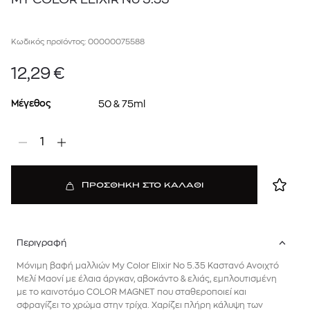
Κωδικός προϊόντος: 00000075588
12,29
€
Μέγεθος
50 & 75ml
1
ΠΡΟΣΘΗΚΗ ΣΤΟ ΚΑΛΑΘΙ
Περιγραφή
Μόνιμη βαφή μαλλιών My Color Elixir No 5.35 Καστανό Ανοιχτό
Μελί Μαονί με έλαια άργκαν, αβοκάντο & ελιάς, εμπλουτισμένη
με το καινοτόμο COLOR MAGNET που σταθεροποιεί και
σφραγίζει το χρώμα στην τρίχα. Χαρίζει πλήρη κάλυψη των