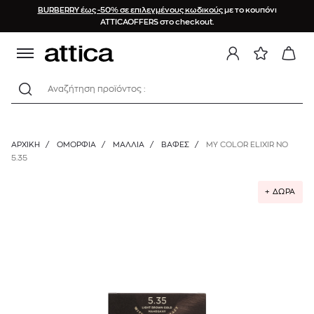
BURBERRY έως -50% σε επιλεγμένους κωδικούς
με το κουπόνι
ATTICAOFFERS στο checkout.
Αναζήτηση προϊόντος :
ΑΡΧΙΚΉ
/
ΟΜΟΡΦΙΑ
/
ΜΑΛΛΙΑ
/
ΒΑΦΈΣ
/
MY COLOR ELIXIR NO
5.35
+ ΔΩΡΑ