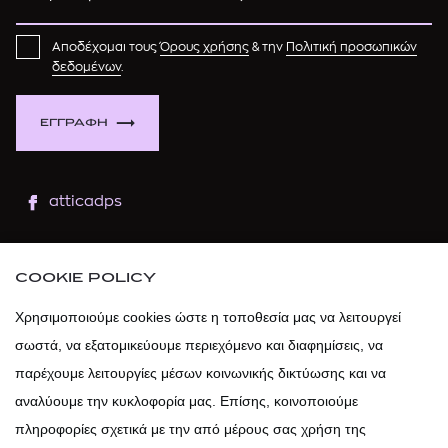
Αποδέχομαι τους
Όρους χρήσης
& την
Πολιτική προσωπικών
δεδομένων
.
ΕΓΓΡΑΦΗ
atticadps
atticaofficial
|
atticabeauty
COOKIE POLICY
atticadps
Χρησιμοποιούμε cookies ώστε η τοποθεσία μας να λειτουργεί
σωστά, να εξατομικεύουμε περιεχόμενο και διαφημίσεις, να
atticadps
παρέχουμε λειτουργίες μέσων κοινωνικής δικτύωσης και να
αναλύουμε την κυκλοφορία μας. Επίσης, κοινοποιούμε
πληροφορίες σχετικά με την από μέρους σας χρήση της