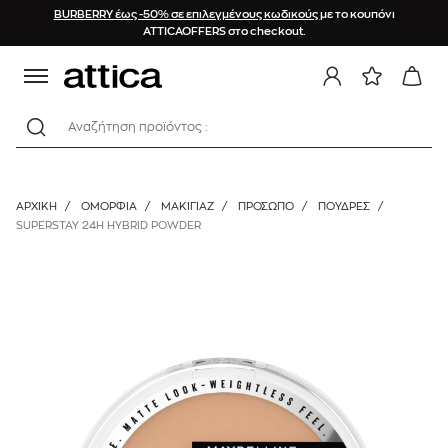
BURBERRY έως -50% σε επιλεγμένους κωδικούς
με το κουπόνι
ATTICAOFFERS στο checkout.
Αναζήτηση προϊόντος :
ΑΡΧΙΚΉ
/
ΟΜΟΡΦΙΑ
/
ΜΑΚΙΓΙΑΖ
/
ΠΡΌΣΩΠΟ
/
ΠΟΎΔΡΕΣ
/
SUPERSTAY 24H HYBRID POWDER