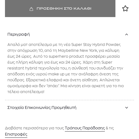
ΠΡΟΣΘΗΚΗ ΣΤΟ ΚΑΛΑΘΙ
Περιγραφή
Απαλό ματ αποτέλεσμα με τη νέα Super Stay Hybrid Powder,
στην απόχρωση 10, από τη Maybelline New York, για κάλυψη
έως 24 ώρες. Αυτό το superhero product προσφέρει μεσαία
έως πλήρη κάλυψη για έως και 24 ώρες. Χάρη στη Super
resistant hybrid τεχνολογία του, η σύνθεσή του συνδυάζει την
απόδοση ενός υγρού make up με την ανάλαφρη άνεση της
πούδρας. Εξαιρετικά ελαφριά και άνετη αίσθηση. Απλώνεται
ομοιόμορφα και δεν "σπάει". Μια κίνηση είναι αρκετή για το πιο
τέλειο αποτέλεσμα!
Στοιχεία Επικοινωνίας Προμηθευτή
Διαβάστε περισσότερα για τους
Tρόπους Παράδοσης
& τις
Επιστροφές