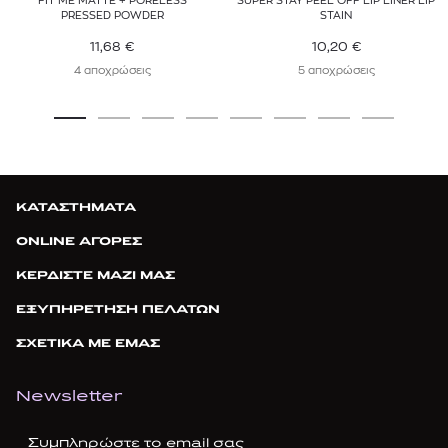
FIT ME MATTE + PORELESS
SUPER STAY PEEL OFF LIP LINER LIP
PRESSED POWDER
STAIN
11,68
€
10,20
€
4 αποχρώσεις
5 αποχρώσεις
ΚΑΤΑΣΤΗΜΑΤΑ
ONLINE ΑΓΟΡΕΣ
ΚΕΡΔΙΣΤΕ ΜΑΖΙ ΜΑΣ
ΕΞΥΠΗΡΕΤΗΣΗ ΠΕΛΑΤΩΝ
ΣΧΕΤΙΚΑ ΜΕ ΕΜΑΣ
Newsletter