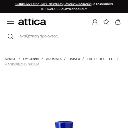
BURBERRY έως -50% σε επιλεγμένους κωδικούς
με το κουπόνι
ATTICAOFFERS στο checkout.
Αναζήτηση προϊόντος :
ΑΡΧΙΚΉ
/
ΟΜΟΡΦΙΑ
/
ΑΡΩΜΑΤΑ
/
UNISEX
/
EAU DE TOILETTE
/
MANDORLO DI SICILIA