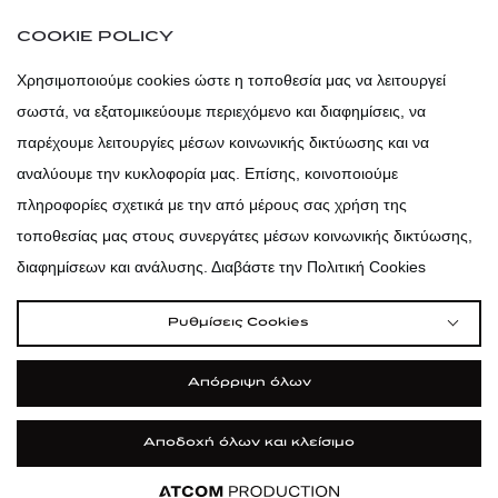
atticaofficial
|
atticabeauty
COOKIE POLICY
atticadps
Χρησιμοποιούμε cookies ώστε η τοποθεσία μας να λειτουργεί
σωστά, να εξατομικεύουμε περιεχόμενο και διαφημίσεις, να
atticadps
παρέχουμε λειτουργίες μέσων κοινωνικής δικτύωσης και να
αναλύουμε την κυκλοφορία μας. Επίσης, κοινοποιούμε
πληροφορίες σχετικά με την από μέρους σας χρήση της
τοποθεσίας μας στους συνεργάτες μέσων κοινωνικής δικτύωσης,
διαφημίσεων και ανάλυσης. Διαβάστε την Πολιτική Cookies
Ρυθμίσεις Cookies
Απόρριψη όλων
Αποδοχή όλων και κλείσιμο
|
|
|
Όροι Χρήσης
Πολιτική Cookies
Κώδικας Δεοντολογίας
Προστασία Προσωπικών Δεδομένων