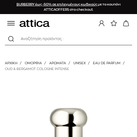
BURBERRY έως -50% σε επιλεγμένους κωδικούς
με το κουπόνι
ATTICAOFFERS στο checkout.
Αναζήτηση προϊόντος :
ΑΡΧΙΚΉ
/
ΟΜΟΡΦΙΑ
/
ΑΡΩΜΑΤΑ
/
UNISEX
/
EAU DE PARFUM
/
OUD & BERGAMOT COLOGNE INTENSE