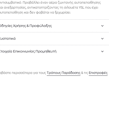
αντισυμβατικό. Προβάλλει έναν αέρα ζωντανής αυτοπεποίθησης
και ανεξαρτησίας, αντικατοπτρίζοντας τη σιλουέτα YSL που έχει
αυτοπεποίθηση και δεν φοβάται να ξεχωρίσει.
Οδηγίες Χρήσης & Προφύλαξης
Συστατικά
Στοιχεία Επικοινωνίας Προμηθευτή
αβάστε περισσότερα για τους
Tρόπους Παράδοσης
& τις
Επιστροφές