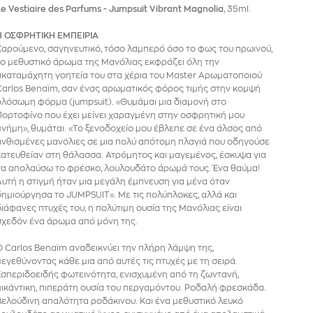
Le Vestiaire des Parfums - Jumpsuit Vibrant Magnolia
, 35ml.
Η ΟΣΦΡΗΤΙΚΗ ΕΜΠΕΙΡΙΑ
Χαρούμενο, σαγηνευτικό, τόσο λαμπερό όσο το φως του πρωινού,
το μεθυστικό άρωμα της Μανόλιας εκφράζει όλη την
ακαταμάχητη γοητεία του στα χέρια του Master Αρωματοποιού
Carlos Benaïm, σαν ένας αρωματικός φόρος τιμής στην κομψή
ολόσωμη φόρμα (jumpsuit). «Θυμάμαι μια διαμονή στο
Πορτοφίνο που έχει μείνει χαραγμένη στην οσφρητική μου
μνήμη», θυμάται. «Το ξενοδοχείο μου έβλεπε σε ένα άλσος από
ανθισμένες μανόλιες σε μια πολύ απότομη πλαγιά που οδηγούσε
κατευθείαν στη θάλασσα. Ατρόμητος και μαγεμένος, έσκυψα για
να απολαύσω το φρέσκο, λουλουδάτο άρωμά τους. Ένα θαύμα!
Αυτή η στιγμή ήταν μια μεγάλη έμπνευση για μένα όταν
δημιούργησα το JUMPSUIT». Με τις πολύπλοκες, αλλά και
διάφανες πτυχές του, η πολύτιμη ουσία της Μανόλιας είναι
σχεδόν ένα άρωμα από μόνη της.
Ο Carlos Benaïm αναδεικνύει την πλήρη λάμψη της,
μεγεθύνοντας κάθε μια από αυτές τις πτυχές με τη σειρά.
Εσπεριδοειδής φωτεινότητα, ενισχυμένη από τη ζωντανή,
πικάντικη, πιπεράτη ουσία του περγαμόντου. Ροδαλή φρεσκάδα.
Βελούδινη απαλότητα ροδάκινου. Και ένα μεθυστικό λευκό