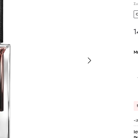
Συ
1
Μ
TOM FORD
MIU MIU
MC2 SAINT
SOLEIL BLANC PARFUM EAU DE TOILETTE | 50ml
ΓΥΑΛΙΑ ΗΛΙΟΥ A52S/ZVN4I0/52
ΑΝΔΡΙΚΟ ΜΑΓΙ
421,00
€
120,00
€
102,0
365,00
€
OFFER
-
Ισ
Pr