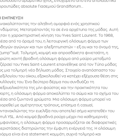
λουλουδάτο αρωματικό ίχνος, ενισχυμένο από ένα απολαυστικά
φρουτώδες absolute Γιασεμιού Grandiflorum…
Η ΕΜΠΝΕΥΣΗ
Ανακαλύπτοντας την αληθινή ομορφιά ενός χρηστικού
ενδύματος. Μετατρέποντάς το σε ένα αρχέτυπο της μόδας. Αυτή
ήταν η χαρακτηριστική κίνηση του Yves Saint Laurent. Το 1968,
μέσα από το όραμά του, η λειτουργική ολόσωμη φόρμα των
οδηγών αγώνων και των αλεξιπτωτιστών – εξ ου και το όνομά της,
""jump""suit. Τολμηρή, κομψή και απροσδόκητα φινετσάτη, η
πρώτη κοντή βραδινή ολόσωμη φόρμα από μαύρο μεταξωτό
τζέρσεϊ του Yves Saint-Laurent επαινέθηκε από τον Τύπο μόδας
ως μια τολμηρή νέα δήλωση μόδας. Στοιχείο αναπόσπαστο του
λεξιλογίου του οίκου, εξακολουθεί να κατέχει εξέχουσα θέση στις
συλλογές του. Ένα δεύτερο δέρμα που συνδυάζει τη
σεξουαλικότητα της μίνι φούστας και την πρακτικότητα του
σορτς, η ολόσωμη φόρμα αποκαλύπτει το σώμα και το σχήμα του
μέσα από ζωντανά χρώματα. Μια ολόσωμη φόρμα μπορεί να
φορεθεί με αμέτρητους τρόπους, επίσημα ή casual,
αντανακλώντας την ευελιξία που αποτελεί σήμα κατατεθέν του
στυλ YSL. Από κομψά βραδινά ρούχα μέχρι πιο καθημερινές
εμφανίσεις, η ολόσωμη φόρμα προσαρμόζεται σε διαφορετικές
περιστάσεις διατηρώντας την έμφυτη ενέργειά της. Η ολόσωμη
φόρμα είναι ένα statement κομμάτι, συχνά τολμηρό και