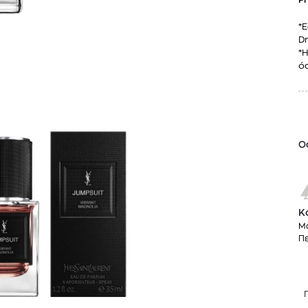
*Ε
Dr
*Η
όσ
O
Κ
Μα
Π