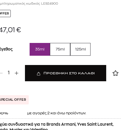
μπληρωματικός κωδικός: LE924900
OFFER
47,01
€
έγεθος
35ml
75ml
125ml
1
ΠΡΟΣΘΗΚΗ ΣΤΟ ΚΑΛΑΘΙ
 BARTH
DIOR
Ο ΣΟΡΤΣ
DIOR FOREVER NUDE BRONZE POWDER BRONZER IN NATURAL GLOW OR MATTE FINISH | 04 Warm
0
€
15%
61,84
€
OFFER
SPECIAL OFFER
με αγορές 2 και άνω προϊόντων.
30%
χύει συνδυαστικά για τα Brands Armani, Yves Saint Laurent,
ada, Mugler και Valentino.