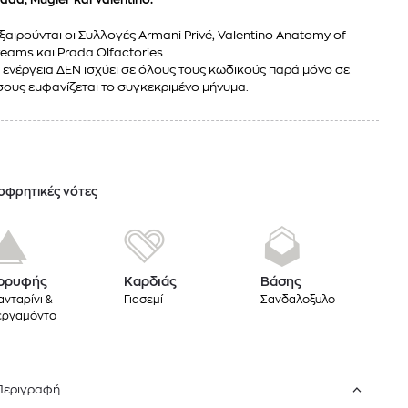
ξαιρούνται οι Συλλογές Armani Privé, Valentino Anatomy of
eams και Prada Olfactories.
 ενέργεια ΔΕΝ ισχύει σε όλους τους κωδικούς παρά μόνο σε
ους εμφανίζεται το συγκεκριμένο μήνυμα.
σφρητικές νότες
ορυφής
Καρδιάς
Βάσης
νταρίνι &
Γιασεμί
Σανδαλοξυλο
εργαμόντο
Περιγραφή