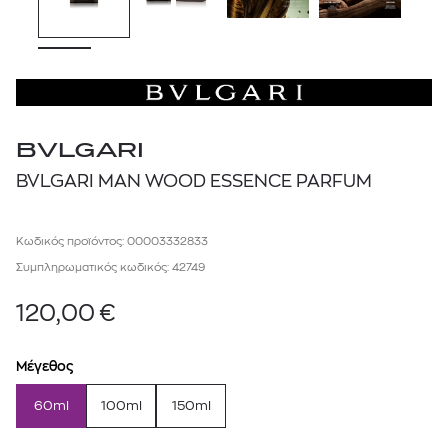
BVLGARI
BVLGARI MAN WOOD ESSENCE PARFUM
Κωδικός προϊόντος: 00003332833
Συμπληρωματικός κωδικός: 42749
120,00
€
Μέγεθος
60ml
100ml
150ml