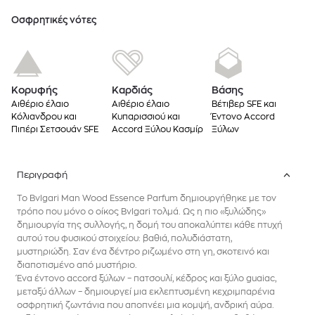
Oσφρητικές νότες
Κορυφής
Καρδιάς
Βάσης
Αιθέριο έλαιο
Αιθέριο έλαιο
Βέτιβερ SFE και
Κόλιανδρου και
Κυπαρισσιού και
Έντονο Accord
Πιπέρι Σετσουάν SFE
Accord Ξύλου Κασμίρ
Ξύλων
Περιγραφή
Το Bvlgari Man Wood Essence Parfum δημιουργήθηκε με τον
τρόπο που μόνο ο οίκος Bvlgari τολμά. Ως η πιο «ξυλώδης»
δημιουργία της συλλογής, η δομή του αποκαλύπτει κάθε πτυχή
αυτού του φυσικού στοιχείου: βαθιά, πολυδιάστατη,
μυστηριώδη. Σαν ένα δέντρο ριζωμένο στη γη, σκοτεινό και
διαποτισμένο από μυστήριο.
Ένα έντονο accord ξύλων – πατσουλί, κέδρος και ξύλο guaiac,
μεταξύ άλλων – δημιουργεί μια εκλεπτυσμένη κεχριμπαρένια
οσφρητική ζωντάνια που αποπνέει μια κομψή, ανδρική αύρα.