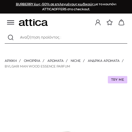
BURBERRY έως -50% σε επιλεγμένους κωδικούς
με το κουπόνι
ATTICAOFFERS στο checkout.
Αναζήτηση προϊόντος :
ΑΡΧΙΚΉ
/
ΟΜΟΡΦΙΑ
/
ΑΡΩΜΑΤΑ
/
NICHE
/
ΑΝΔΡΙΚΆ ΑΡΏΜΑΤΑ
/
BVLGARI MAN WOOD ESSENCE PARFUM
TRY ME