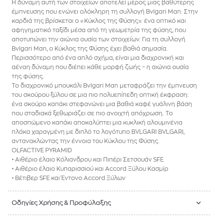
Η δύναμη αυτή των στοιχείων αποτελεί μέρος μιας βαθύτερης
έμπνευσης που ενώνει ολόκληρη τη συλλογή Bvlgari Man. Στην
καρδιά της βρίσκεται ο «Κύκλος της Φύσης»: ένα οπτικό και
αφηγηματικό ταξίδι μέσα από τη γεωμετρία της φύσης, που
αποτυπώνει την αιώνια ουσία των στοιχείων. Για τη συλλογή
Bvlgari Man, ο Κύκλος της Φύσης έχει βαθιά σημασία.
Περισσότερο από ένα απλό σχήμα, είναι μια διαχρονική και
αέναη δύναμη που διέπει κάθε μορφή ζωής – η αιώνια ουσία
της φύσης.
Το διαχρονικό μπουκάλι Bvlgari Man μεταφράζει την έμπνευση
του σκούρου ξύλου σε μια πιο πολυεπίπεδη οπτική έκφραση:
ένα σκούρο καπάκι στεφανώνει μια βαθιά καφέ γυάλινη βάση
που σταδιακά ξεθωριάζει σε πιο ανοιχτή απόχρωση. Το
αποσπώμενο καπάκι αποκαλύπτει μια κυκλική αλουμινένια
πλάκα χαραγμένη με διπλό το λογότυπο BVLGARI BVLGARI,
αντανακλώντας την έννοια του Κύκλου της Φύσης.
OLFACTIVE PYRAMID
• Αιθέριο έλαιο Κόλιανδρου και Πιπέρι Σετσουάν SFE
• Αιθέριο έλαιο Κυπαρισσιού και Accord Ξύλου Κασμίρ
• Βέτιβερ SFE και Έντονο Accord Ξύλων
Οδηγίες Χρήσης & Προφύλαξης