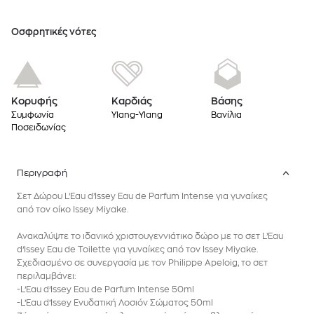
Oσφρητικές νότες
Κορυφής
Καρδιάς
Βάσης
Συμφωνία
Ylang-Ylang
Βανίλια
Ποσειδωνίας
Περιγραφή
Σετ Δώρου L’Eau d’Issey Eau de Parfum Intense για γυναίκες
από τον οίκο Issey Miyake.
Ανακαλύψτε το ιδανικό χριστουγεννιάτικο δώρο με το σετ L’Eau
d’Issey Eau de Toilette για γυναίκες από τον Issey Miyake.
Σχεδιασμένο σε συνεργασία με τον Philippe Apeloig, το σετ
περιλαμβάνει:
-L’Eau d’Issey Eau de Parfum Intense 50ml
-L’Eau d’Issey Ενυδατική Λοσιόν Σώματος 50ml