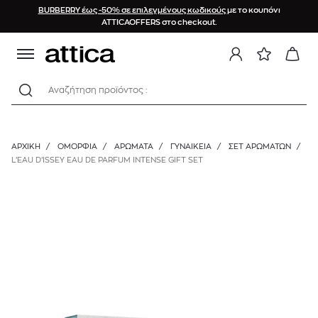
BURBERRY έως -50% σε επιλεγμένους κωδικούς
με το κουπόνι
ATTICAOFFERS στο checkout.
Αναζήτηση προϊόντος :
ΑΡΧΙΚΉ
/
ΟΜΟΡΦΙΑ
/
ΑΡΩΜΑΤΑ
/
ΓΥΝΑΙΚΕΊΑ
/
ΣΕΤ ΑΡΩΜΆΤΩΝ
/
L’EAU D’ISSEY EAU DE PARFUM INTENSE GIFT SET