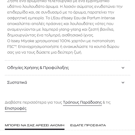
Ζήστε ένα αρωματικό τελετουργικό με ένα εμβληματικό
υδάτινο λουλουδάτο άρωμα. Η λοσιόν σώματος ενυδατώνει την
επιδερμίδα και, σε συνδυασμό με το άρωμα, παρατείνει την
οσφρητική εμπειρία. Το L’Eau d’Issey Eau de Parfum Intense
αποκαλύπτει απαλές πράσινες και λουλουδάτες νότες που
αναμειγνύονται με λαμπερό ylang-ylang και ζεστή βανίλια,
δημιουργώντας ένα τολμηρό, αισθησιακό ίχνος.
Ο Issey Miyake χρησιμοποιεί 100% χαρτόνι με πιστοποίηση
FSC™. Επαναχρησιμοποιήστε ή ανακυκλώστε τα κουτιά δώρου
σας για να τους δώσετε μια δεύτερη ζωή.
Οδηγίες Χρήσης & Προφύλαξης
Συστατικά
Διαβάστε περισσότερα για τους
Tρόπους Παράδοσης
& τις
Επιστροφές
ΜΠΟΡΕΙ ΝΑ ΣΑΣ ΑΡΕΣΕΙ ΑΚΟΜΗ
ΕΙΔΑΤΕ ΠΡΟΣΦΑΤΑ