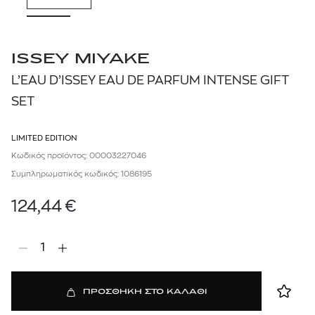
ISSEY MIYAKE
L’EAU D’ISSEY EAU DE PARFUM INTENSE GIFT
SET
LIMITED EDITION
Κωδικός προϊόντος: 00003227046
Συμπληρωματικός κωδικός: 1086195
124,44
€
1
ΠΡΟΣΘΗΚΗ ΣΤΟ ΚΑΛΑΘΙ