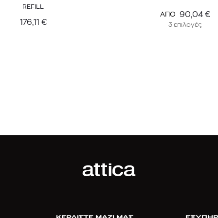
REFILL
90,04
€
ΑΠΟ
176,11
€
3 επιλογές
ΚΕΡΔΙΣΤΕ ΜΑΖΙ ΜΑΣ
ΕΞΥΠΗΡ