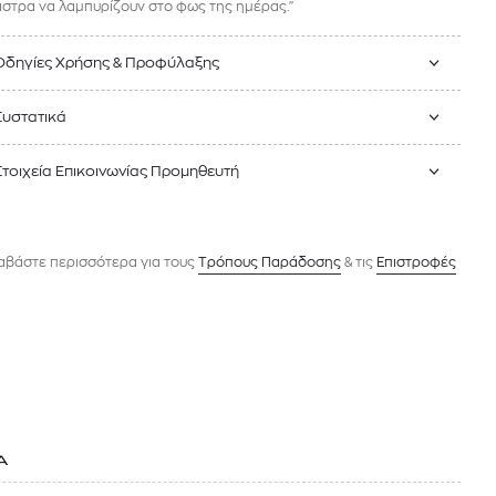
άστρα να λαμπυρίζουν στο φως της ημέρας."
Οδηγίες Χρήσης & Προφύλαξης
Συστατικά
Στοιχεία Επικοινωνίας Προμηθευτή
αβάστε περισσότερα για τους
Tρόπους Παράδοσης
& τις
Επιστροφές
Α