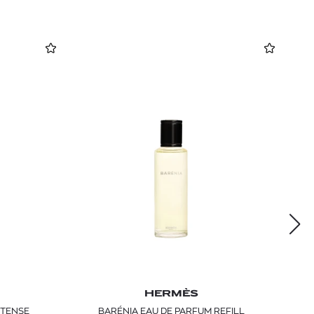
HERMÈS
NTENSE
BARÉNIA EAU DE PARFUM REFILL