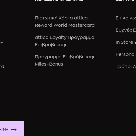
Πιστωτική Κάρτα attica
Επικοινω
Reward World Mastercard
Συχνές 
attica Loyalty Πρόγραμμα
ών
In Store
Επιβράβευσης
Personal
Πρόγραμμα Επιβράβευσης
Miles+Bonus
rd
Τρόποι 
ΑΦΗ