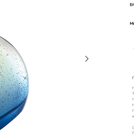
Επ
Μ
TOM FORD
MIU MIU
MC2 SAINT
SOLEIL BLANC PARFUM EAU DE TOILETTE | 50ml
ΓΥΑΛΙΑ ΗΛΙΟΥ A52S/ZVN4I0/52
ΑΝΔΡΙΚΟ ΜΑΓΙ
421,00
€
120,00
€
102,0
365,00
€
OFFER