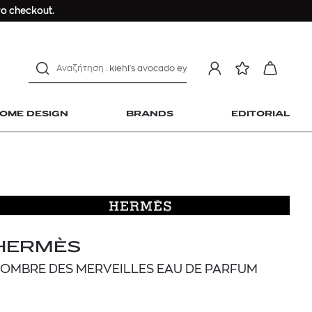
Longchamp Le Pliage
ο checkout.
αντηλιακό προσώπου
estee lauder double wear
kiehl's avocado eye
mcm
sandro
OME DESIGN
BRANDS
EDITORIAL
γυναικεία αρώματα
μαγιό
ανδρικο t-shirt
Dior sauvage
Longchamp Le Pliage
 Home Design
αντηλιακό προσώπου
estee lauder double wear
HERMÈS
kiehl's avocado eye
'OMBRE DES MERVEILLES EAU DE PARFUM
mcm
sandro