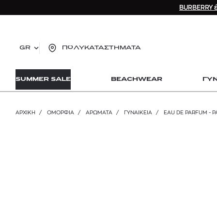
BURBERRY έ
GR
ΠΟΛΥΚΑΤΑΣΤΗΜΑΤΑ
TO
SUMMER SALE
BEACHWEAR
ΓΥ
lo
Zad
lon
ΑΡΧΙΚΉ
/
ΟΜΟΡΦΙΑ
/
ΑΡΩΜΑΤΑ
/
ΓΥΝΑΙΚΕΊΑ
/
EAU DE PARFUM - 
Ysl
Dio