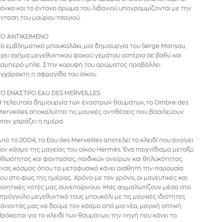
τόνκα και το έντονο άρωμα του λιβανιού υπογραμμίζονται με την
ένταση του μαύρου τσαγιού.
ΤΟ ΑΝΤΙΚΕΙΜΕΝΟ
Το εμβληματικό μπουκαλάκι, μια δημιουργία του Serge Mansau,
έχει σχήμα μεγεθυντικού φακού γεμάτου αστέρια σε βαθύ και
λαμπερό μπλε. Στην κορυφή του αρώματος προβάλλει
εγχάρακτη η σφραγίδα του οίκου.
ΤΟ ΕΝΑΣΤΡΟ EAU DES MERVEILLES
Η τελευταία δημιουργία των έναστρων θαυμάτων, το Ombre des
Merveilles αποκαλύπτει τις μαγικές αντιθέσεις που βασιλεύουν
όταν χαράζει η ημέρα.
Από το 2004, το Eau des Merveilles αποτελεί το κλειδί που ανοίγει
τον κόσμο της μαγείας του οίκου Hermès. Ένα παιχνίδισμα μεταξύ
αθωότητας και φαντασίας, παιδικών ονείρων και θηλυκότητας.
Ένας κόσμος όπου το μεταφυσικό κάνει αισθητή την παρουσία
του στο φως της ημέρας. Χρόνο με τον χρόνο, οι μαγευτικές και
ποιητικές νότες μας συνεπαίρνουν. Μας αιχμαλωτίζουν μέσα στο
στρόγγυλο μεγεθυντικό τους μπουκάλι με τις μαγικές ιδιότητες
κάνοντάς μας να δούμε τον κόσμο από μια νέα, μαγική οπτική.
Πρόκειται για το κλειδί των θαυμάτων, την πηγή που κάνει τα