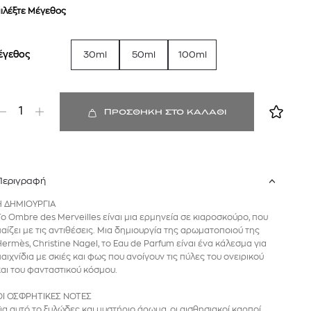
ιλέξτε Μέγεθος
έγεθος
30ml
50ml
100ml
1
ΠΡΟΣΘΗΚΗ ΣΤΟ ΚΑΛΑΘΙ
Περιγραφή
 BARTH
DIOR
Η ΔΗΜΙΟΥΡΓΙΑ
Ο ΣΟΡΤΣ
DIOR FOREVER NUDE BRONZE POWDER BRONZER IN NATURAL GLOW OR MATTE FINISH | 04 Warm
Το Ombre des Merveilles είναι μια ερμηνεία σε κιαροσκούρο, που
0
€
15%
παίζει με τις αντιθέσεις. Μια δημιουργία της αρωματοποιού της
61,84
€
OFFER
Hermès, Christine Nagel, το Eau de Parfum είναι ένα κάλεσμα για
παιχνίδια με σκιές και φως που ανοίγουν τις πύλες του ονειρικού
και του φανταστικού κόσμου.
ΟΙ ΟΣΦΡΗΤΙΚΕΣ ΝΟΤΕΣ
Για αυτό το ξυλώδες και μυστήριο άρωμα, οι αισθησιακοί καρποί