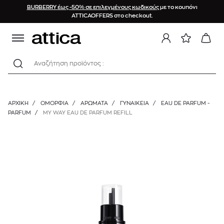
BURBERRY έως -50% σε επιλεγμένους κωδικούς
με το κουπόνι
ATTICAOFFERS στο checkout.
Αναζήτηση προϊόντος :
ΑΡΧΙΚΉ
/
ΟΜΟΡΦΙΑ
/
ΑΡΩΜΑΤΑ
/
ΓΥΝΑΙΚΕΊΑ
/
EAU DE PARFUM -
PARFUM
/
MY WAY EAU DE PARFUM REFILL