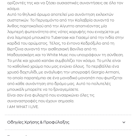
ορίζοντές της και να ζήσει ουσιαστικές συναντήσεις σε όλο τον
κόσμο.
Αυτό το θηλυκό άρωμα αποτελεί μια συνάντηση εκλεκτών
συστατικών. Το Περγαμόντο από την Καλαβρία συναντά το
Άνθος πορτοκαλιού από την Αίγυπτο αποπνέοντας μία
λαμπερή φωτεινότητα στις νότες κορυφής που ενισχύεται με
ένα λαμπερό μπουκέτο Tuberose και Γιασεμί από την Ινδία στην
καρδιά του αρώματος. Τέλος, το έντονο Κεδρόξυλο από τη
Βιρτζίνια συναντά την αισθησιακή Βανίλια από τη
Μαδαγασκάρη και το White Musc που υπογράφουν τη σύνθεση.
Το μπλε και χρυσό καπάκι συμβολίζει τον κόσμο. Το μπλε είναι
το καθολικό χρώμα που μας ενώνει όλους. Το περιβάλλει ένα
χρυσό δαχτυλίδι, με ανάγλυφη την υπογραφή Giorgio Armani,
το οποίο παραπέμπει σε ένα μοναδικό μονοπάτι που φωτίζεται
από κάθε συνάντηση στο δρόμο μας. Αυτό το πολυτελές
μπουκάλι μπορείτε να το ξαναγεμίσετε.
Είναι σαν ένα φυλαχτό που ενσαρκώνει όλες τις
συναναστροφές που έχουν σημασία.
I AM WHAT I LIVE.
Οδηγίες Χρήσης & Προφύλαξης