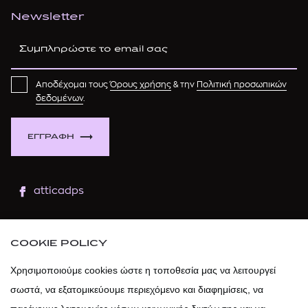
Newsletter
Αποδέχομαι τους
Όρους χρήσης
& την
Πολιτική προσωπικών
δεδομένων
.
ΕΓΓΡΑΦΗ
atticadps
atticaofficial
|
atticabeauty
COOKIE POLICY
atticadps
Χρησιμοποιούμε cookies ώστε η τοποθεσία μας να λειτουργεί
σωστά, να εξατομικεύουμε περιεχόμενο και διαφημίσεις, να
atticadps