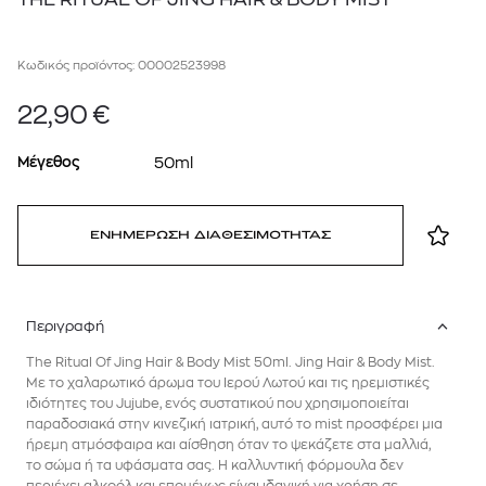
Κωδικός προϊόντος: 00002523998
22,90
€
Μέγεθος
50ml
ΕΝΗΜΕΡΩΣΗ ΔΙΑΘΕΣΙΜΟΤΗΤΑΣ
Περιγραφή
The Ritual Of Jing Hair & Body Mist 50ml. Jing Hair & Body Mist.
Με το χαλαρωτικό άρωμα του Ιερού Λωτού και τις ηρεμιστικές
ιδιότητες του Jujube, ενός συστατικού που χρησιμοποιείται
παραδοσιακά στην κινεζική ιατρική, αυτό το mist προσφέρει μια
ήρεμη ατμόσφαιρα και αίσθηση όταν το ψεκάζετε στα μαλλιά,
το σώμα ή τα υφάσματα σας. Η καλλυντική φόρμουλα δεν
περιέχει αλκοόλ και επομένως είναι ιδανική για χρήση σε