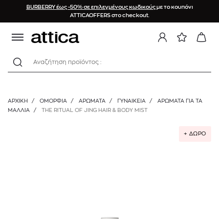
BURBERRY έως -50% σε επιλεγμένους κωδικούς
με το κουπόνι
ATTICAOFFERS στο checkout.
Αναζήτηση προϊόντος :
ΑΡΧΙΚΉ
/
ΟΜΟΡΦΙΑ
/
ΑΡΩΜΑΤΑ
/
ΓΥΝΑΙΚΕΊΑ
/
ΑΡΏΜΑΤΑ ΓΙΑ ΤΑ
ΜΑΛΛΙΆ
/
THE RITUAL OF JING HAIR & BODY MIST
+ ΔΩΡΟ