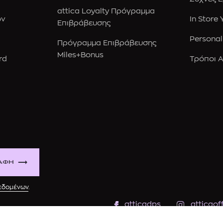
attica Loyalty Πρόγραμμα
ών
In Store
Επιβράβευσης
Personal
Πρόγραμμα Επιβράβευσης
Miles+Bonus
rd
Τρόποι 
ΑΦΗ
δεδομένων
.
atticadps
atticaoff