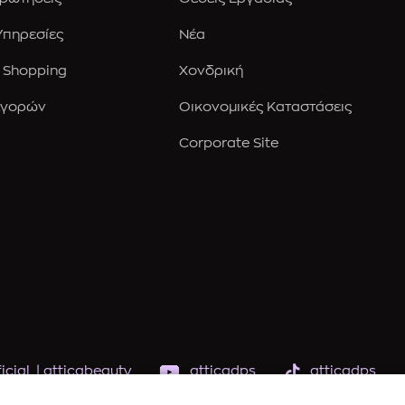
 Υπηρεσίες
Νέα
 Shopping
Χονδρική
Αγορών
Οικονομικές Καταστάσεις
Corporate Site
icial
|
atticabeauty
atticadps
atticadps