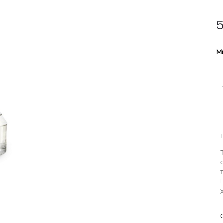
Μ
TOM FORD
MIU MIU
MC2 SAINT
SOLEIL BLANC PARFUM EAU DE TOILETTE | 50ml
ΓΥΑΛΙΑ ΗΛΙΟΥ A52S/ZVN4I0/52
ΑΝΔΡΙΚΟ ΜΑΓΙ
Τ
421,00
€
120,00
€
102,0
365,00
€
OFFER