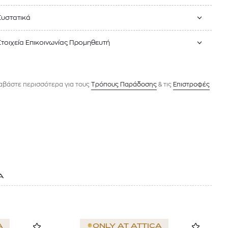
Συστατικά
Στοιχεία Επικοινωνίας Προμηθευτή
αβάστε περισσότερα για τους
Tρόπους Παράδοσης
& τις
Επιστροφές
Α
A
ONLY AT
ATTICA