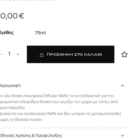
50,00
€
έγεθος
75ml
1
ΠΡΟΣΘΗΚΗ ΣΤΟ ΚΑΛΑΘΙ
Περιγραφή
 BARTH
DIOR
Ο ΣΟΡΤΣ
DIOR FOREVER NUDE BRONZE POWDER BRONZER IN NATURAL GLOW OR MATTE FINISH | 04 Warm
ο νέο Roses Hourglass Diffuser Refill, το ανταλλακτικό για την
αρωματική κλεψύδρα Roses που γεμίζει τον χώρο με νότες από
0
€
15%
61,84
€
OFFER
τριαντάφυλλο.
Πρόκειται για συσκευασία Refill και δεν μπορεί να χρησιμοποιηθεί
χωρίς το βασικό προϊόν.
Οδηγίες Χρήσης & Προφύλαξης