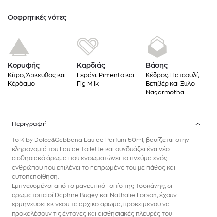
Oσφρητικές νότες
Κορυφής
Καρδιάς
Βάσης
Κίτρο, Άρκευθος και
Γεράνι, Pimento και
Κέδρος, Πατσουλί,
Κάρδαμο
Fig Milk
Βετιβέρ και Ξύλο
Nagarmotha
Περιγραφή
Το K by Dolce&Gabbana Eau de Parfum 50ml, βασίζεται στην
κληρονομιά του Eau de Toilette και συνδυάζει ένα νέο,
αισθησιακό άρωμα που ενσωματώνει το πνεύμα ενός
ανθρώπου που επιλέγει το πεπρωμένο του με πάθος και
αυτοπεποίθηση.
Εμπνευσμένοι από το μαγευτικό τοπίο της Τοσκάνης, οι
αρωματοποιοί Daphné Bugey και Nathalie Lorson, έχουν
ερμηνεύσει εκ νέου το αρχικό άρωμα, προκειμένου να
προκαλέσουν τις έντονες και αισθησιακές πλευρές του