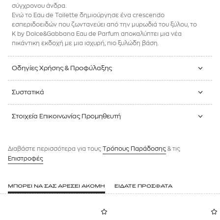
σύγχρονου άνδρα.
Ενώ το Eau de Toilette δημιούργησε ένα crescendo
εσπεριδοειδών που ζωντανεύει από την μυρωδιά του ξύλου, το
K by Dolce&Gabbana Eau de Parfum αποκαλύπτει μια νέα
πικάντικη εκδοχή με μια ισχυρή, πιο ξυλώδη βάση.
Οδηγίες Χρήσης & Προφύλαξης
Συστατικά
Στοιχεία Επικοινωνίας Προμηθευτή
Διαβάστε περισσότερα για τους
Tρόπους Παράδοσης
& τις
Επιστροφές
ΜΠΟΡΕΙ ΝΑ ΣΑΣ ΑΡΕΣΕΙ ΑΚΟΜΗ
ΕΙΔΑΤΕ ΠΡΟΣΦΑΤΑ