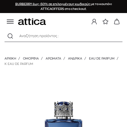
BURBERRY έως -50% σε επιλεγμένους κωδικούς
με το κουπόνι
ATTICAOFFERS στο checkout.
Αναζήτηση προϊόντος :
ΑΡΧΙΚΉ
/
ΟΜΟΡΦΙΑ
/
ΑΡΩΜΑΤΑ
/
ΑΝΔΡΙΚΆ
/
EAU DE PARFUM
/
K EAU DE PARFUM