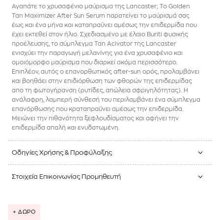
Αγαπάτε το χρυσαφένιο μαύρισμα της Lancaster; To Golden
Tan Maximizer After Sun Serum παρατείνει το μαύρισμά σας
έως και ένα μήνα και καταπραΰνει αμέσως την επιδερμίδα που
έχει εκτεθεί στον ήλιο. Σχεδιασμένο με έλαιο Buriti φυσικής
προέλευσης, το σύμπλεγμα Tan Acivator της Lancaster
ενισχύει την παραγωγή μελανίνης για ένα χρυσαφένιο και
ομοιόμορφο μαύρισμα που διαρκεί ακόμα περισσότερο.
Επιπλέον, αυτός ο επανορθωτικός after-sun ορός, προλαμβάνει
και βοηθάει στην επιδιόρθωση των φθορών της επιδερμίδας
απο τη φωτογήρανση (ρυτίδες, απώλεια σφριγηλότητας). Η
ανάλαφρη, λαμπερή σύνθεσή του περιλαμβάνει ένα σύμπλεγμα
επανόρθωσης που κραταπραΰνει αμέσως την επιδερμίδα.
Μειώνει την πιθανότητα ξεφλουδίσματος και αφήνει την
επιδερμίδα απαλή και ενυδατωμένη.
Οδηγίες Χρήσης & Προφύλαξης
Στοιχεία Επικοινωνίας Προμηθευτή
+ ΔΩΡΟ