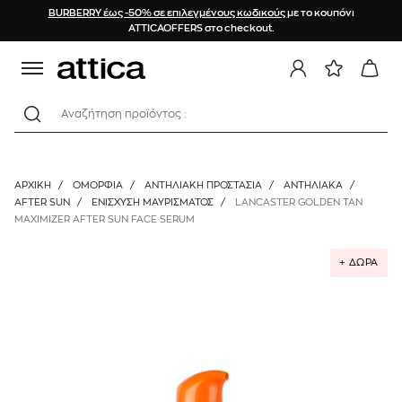
BURBERRY έως -50% σε επιλεγμένους κωδικούς
με το κουπόνι
ATTICAOFFERS στο checkout.
Αναζήτηση προϊόντος :
ΑΡΧΙΚΉ
/
ΟΜΟΡΦΙΑ
/
ΑΝΤΗΛΙΑΚΗ ΠΡΟΣΤΑΣΙΑ
/
ΑΝΤΗΛΙΑΚΆ
/
AFTER SUN
/
ΕΝΊΣΧΥΣΗ ΜΑΥΡΊΣΜΑΤΟΣ
/
LANCASTER GOLDEN TAN
MAXIMIZER AFTER SUN FACE SERUM
+ ΔΩΡΑ