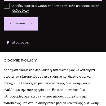
Αποδέχομαι τους
Όρους χρήσης
& την
Πολιτική προσωπικών
δεδομένων
.
ΕΓΓΡΑΦΗ
atticadps
atticaofficial
|
atticabeauty
COOKIE POLICY
atticadps
Χρησιμοποιούμε cookies ώστε η τοποθεσία μας να λειτουργεί
σωστά, να εξατομικεύουμε περιεχόμενο και διαφημίσεις, να
atticadps
παρέχουμε λειτουργίες μέσων κοινωνικής δικτύωσης και να
αναλύουμε την κυκλοφορία μας. Επίσης, κοινοποιούμε
πληροφορίες σχετικά με την από μέρους σας χρήση της
τοποθεσίας μας στους συνεργάτες μέσων κοινωνικής δικτύωσης,