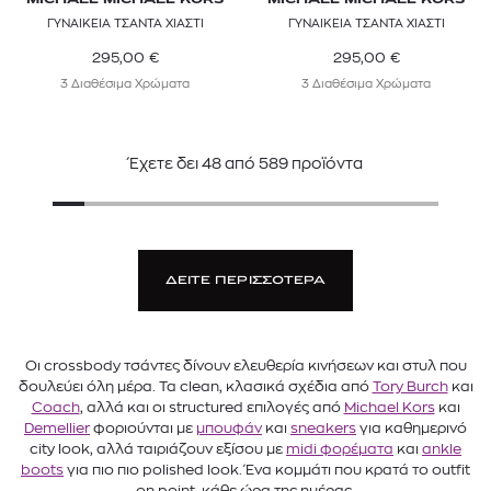
MICHAEL MICHAEL KORS
MICHAEL MICHAEL KORS
ΓΥΝΑΙΚΕΙΑ ΤΣΑΝΤΑ ΧΙΑΣΤΙ
ΓΥΝΑΙΚΕΙΑ ΤΣΑΝΤΑ ΧΙΑΣΤΙ
295,00
€
295,00
€
3 Διαθέσιμα Χρώματα
3 Διαθέσιμα Χρώματα
Έχετε δει
48
από
589
προϊόντα
ΔΕΙΤΕ ΠΕΡΙΣΣΟΤΕΡΑ
Οι crossbody τσάντες δίνουν ελευθερία κινήσεων και στυλ που
δουλεύει όλη μέρα. Τα clean, κλασικά σχέδια από
Tory Burch
και
Coach
, αλλά και οι structured επιλογές από
Michael Kors
και
Demellier
φοριούνται με
μπουφάν
και
sneakers
για καθημερινό
city look, αλλά ταιριάζουν εξίσου με
midi φορέματα
και
ankle
boots
για πιο πιο polished look. Ένα κομμάτι που κρατά το outfit
on point, κάθε ώρα της ημέρας.