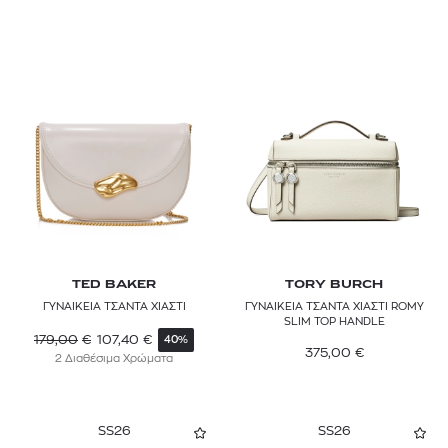
MARELLA
MARNI
MAX&Co.
MCM
MICHAEL MICHAEL KORS
MULBERRY
NAPAPIJRI
TED BAKER
TORY BURCH
PINKO
ΓΥΝΑΙΚΕΙΑ ΤΣΑΝΤΑ ΧΙΑΣΤΙ
ΓΥΝΑΙΚΕΙΑ ΤΣΑΝΤΑ ΧΙΑΣΤΙ ROMY
SLIM TOP HANDLE
SAMSONITE
179,00
€
107,40
€
40%
375,00
€
2 Διαθέσιμα Χρώματα
SANDRO
STELLA MCCARTNEY
SS26
SS26