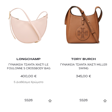
HUGO
ISABEL MARANT
JACQUEMUS
KARL LAGERFELD
KURT GEIGER
LACOSTE
LONGCHAMP
TORY BURCH
ΓΥΝΑΙΚΕΙΑ ΤΣΑΝΤΑ ΧΙΑΣΤΙ LE
LAUREN RALPH LAUREN
ΓΥΝΑΙΚΕΙΑ ΤΣΑΝΤΑ ΧΙΑΣΤΙ MILLER
FOULONNE S CROSSBODY BAG
SWING
LONGCHAMP
400,00
€
345,00
€
5 Διαθέσιμα Χρώματα
MAJE
MARC JACOBS
SS26
SS26
MARCELLA CLUB