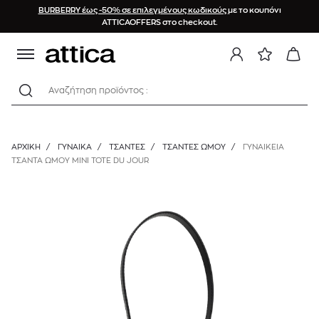
BURBERRY έως -50% σε επιλεγμένους κωδικούς
με το κουπόνι
ATTICAOFFERS στο checkout.
Αναζήτηση προϊόντος :
ΑΡΧΙΚΉ
/
ΓΥΝΑΙΚΑ
/
ΤΣΑΝΤΕΣ
/
ΤΣΆΝΤΕΣ ΏΜΟΥ
/
ΓΥΝΑΙΚΕΙΑ
ΤΣΑΝΤΑ ΩΜΟΥ MINI TOTE DU JOUR