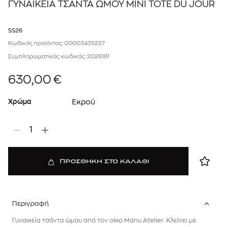
ΓΥΝΑΙΚΕΙΑ ΤΣΑΝΤΑ ΩΜΟΥ MINI TOTE DU JOUR
SS26
Κωδικός προϊόντος: 00003435227
Συμπληρωματικός κωδικός: 2026161
630,00
€
Χρώμα
Εκρού
1
ΠΡΟΣΘΗΚΗ ΣΤΟ ΚΑΛΑΘΙ
Περιγραφή
Γυναικεία τσάντα ώμου από τον οίκο Manu Atelier. Κλείνει με