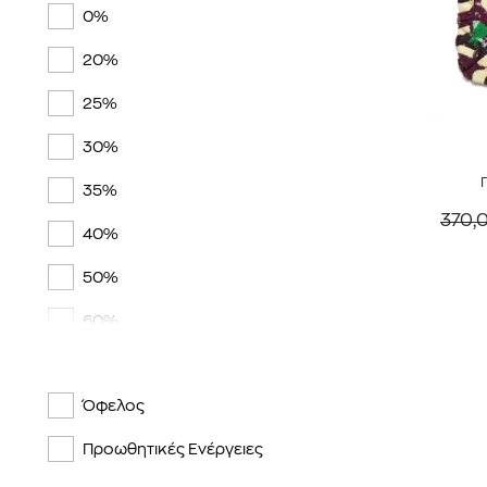
0%
20%
25%
30%
35%
370,
40%
50%
60%
Όφελος
Προωθητικές Ενέργειες