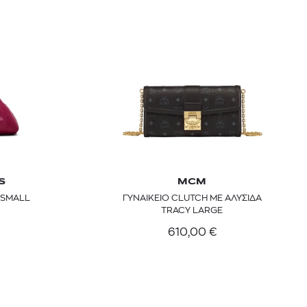
S
MCM
 BARTH
DIOR
 SMALL
ΓΥΝΑΙΚΕΙΟ CLUTCH ΜΕ ΑΛΥΣΙΔΑ
Ο ΣΟΡΤΣ
DIOR FOREVER NUDE BRONZE POWDER BRONZER IN NATURAL GLOW OR MATTE FINISH | 04 Warm
TRACY LARGE
0
€
15%
61,84
€
610,00
€
OFFER