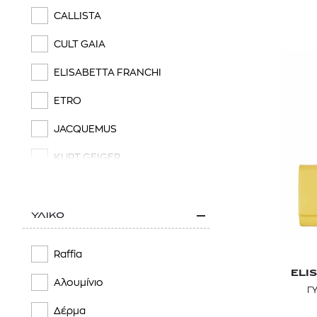
CALLISTA
CULT GAIA
ELISABETTA FRANCHI
ETRO
JACQUEMUS
KURT GEIGER
LA DOUBLEJ
LONGCHAMP
ΥΛΙΚΟ
MAJE
Raffia
MARC JACOBS
ELI
Αλουμίνιο
Γ
MARELLA
Δέρμα