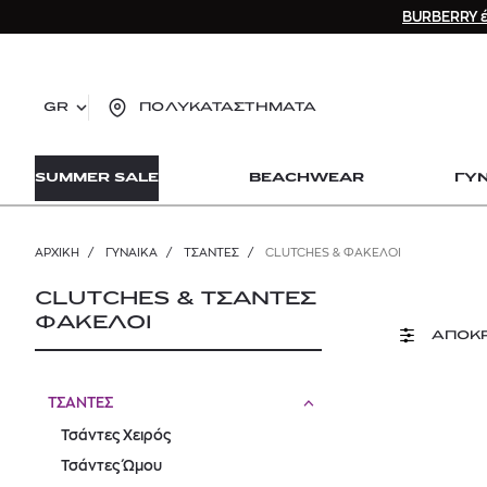
BURBERRY έ
GR
ΠΟΛΥΚΑΤΑΣΤΗΜΑΤΑ
TO
SUMMER SALE
BEACHWEAR
ΓΥ
lo
Zad
lon
ΑΡΧΙΚΉ
/
ΓΥΝΑΙΚΑ
/
ΤΣΑΝΤΕΣ
/
CLUTCHES & ΦΆΚΕΛΟΙ
Ysl
Dio
CLUTCHES & ΤΣΑΝΤΕΣ
ΦΑΚΕΛΟΙ
ΑΠΟΚ
ΤΣΑΝΤΕΣ
Τσάντες Χειρός
Τσάντες Ώμου