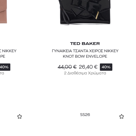
TED BAKER
Σ NIKKEY
ΓΥΝΑΙΚΕΙΑ ΤΣΑΝΤΑ ΧΕΙΡΟΣ NIKKEY
PE
KNOT BOW ENVELOPE
44,00
€
26,40
€
40%
40%
τα
2 Διαθέσιμα Χρώματα
SS26