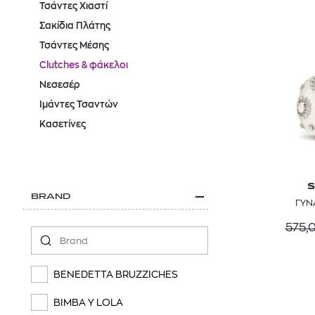
Τσάντες Χιαστί
Σακίδια Πλάτης
Τσάντες Μέσης
Clutches & φάκελοι
Νεσεσέρ
Ιμάντες Τσαντών
Κασετίνες
S
BRAND
ΓΥΝ
575,
BENEDETTA BRUZZICHES
BIMBA Y LOLA