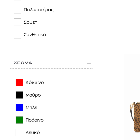
MCM
Πολυεστέρας
MICHAEL MICHAEL KORS
Σουετ
MULBERRY
Συνθετικό
PINKO
SELF-PORTRAIT
ΧΡΩΜΑ
SIMKHAI
STELLA MCCARTNEY
Κόκκινο
TED BAKER
Μαύρο
THEMOIRè
Μπλε
TOMMY HILFIGER
Πράσινο
TORY BURCH
Λευκό