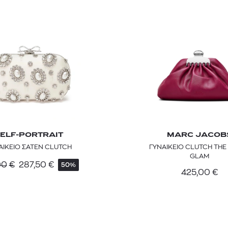
ELF-PORTRAIT
MARC JACOB
TOM FORD
MIU MIU
MC2 SAINT
ΑΙΚΕΙΟ ΣΑΤΕΝ CLUTCH
ΓΥΝΑΙΚΕΙΟ CLUTCH THE
SOLEIL BLANC PARFUM EAU DE TOILETTE | 50ml
ΓΥΑΛΙΑ ΗΛΙΟΥ A52S/ZVN4I0/52
ΑΝΔΡΙΚΟ ΜΑΓΙ
GLAM
00
€
287,50
€
50%
421,00
€
120,00
€
102,0
365,00
€
425,00
€
OFFER