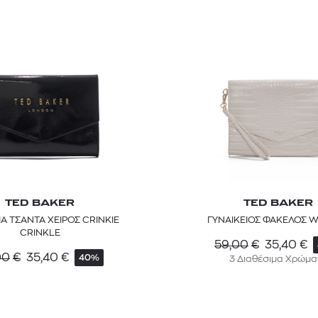
TED BAKER
TED BAKER
ΙΑ ΤΣΑΝΤΑ ΧΕΙΡΟΣ CRINKIE
ΓΥΝΑΙΚΕΙΟΣ ΦΑΚΕΛΟΣ W
CRINKLE
59,00
€
35,40
€
00
€
35,40
€
40%
3 Διαθέσιμα Χρώμα