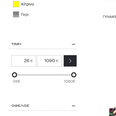
ZADIG & VOLTAIRE
Κίτρινο
Γκρι
ΓΥΝΑΙΚ
Μπεζ
Χρυσό
ΤΙΜΗ
Ροζ
Πολύχρωμο
€
€
Καφέ
Ασημί
26€
1090€
Μπορντό
ΟΦΕΛΟΣ