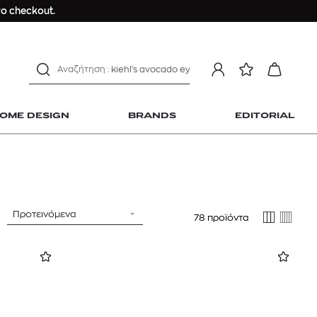
Longchamp Le Pliage
ο checkout.
αντηλιακό προσώπου
estee lauder double wear
kiehl's avocado eye
mcm
sandro
OME DESIGN
BRANDS
EDITORIAL
γυναικεία αρώματα
μαγιό
ανδρικο t-shirt
Dior sauvage
Longchamp Le Pliage
Προτεινόμενα
78 προϊόντα
 Home Design
αντηλιακό προσώπου
estee lauder double wear
kiehl's avocado eye
mcm
sandro