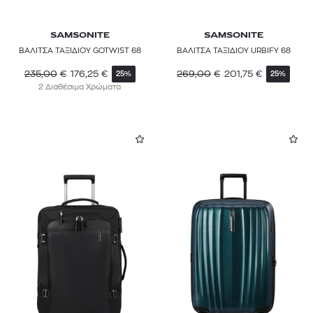
SAMSONITE
SAMSONITE
ΒΑΛΙΤΣΑ ΤΑΞΙΔΙΟΥ GOTWIST 68
ΒΑΛΙΤΣΑ ΤΑΞΙΔΙΟΥ URBIFY 68
235,00
€
176,25
€
269,00
€
201,75
€
25%
25%
2 Διαθέσιμα Χρώματα