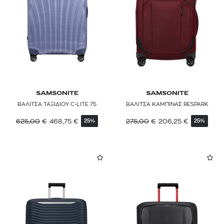
SAMSONITE
SAMSONITE
ΒΑΛΙΤΣΑ ΤΑΞΙΔΙΟΥ C-LITE 75
ΒΑΛΙΤΣΑ ΚΑΜΠΙΝΑΣ RESPARK
625,00
€
468,75
€
275,00
€
206,25
€
25%
25%