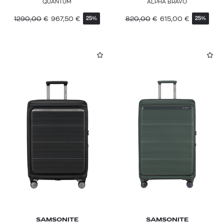
QUANTUM
ALPHA BRAVO
1290,00
€
967,50
€
820,00
€
615,00
€
25%
25%
SAMSONITE
SAMSONITE