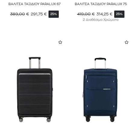
ΒΑΛΙΤΣΑ ΤΑΞΙΔΙΟΥ PARALUX 67
ΒΑΛΙΤΣΑ ΤΑΞΙΔΙΟΥ PARALUX 75
389,00
€
291,75
€
419,00
€
314,25
€
25%
25%
2 Διαθέσιμα Χρώματα