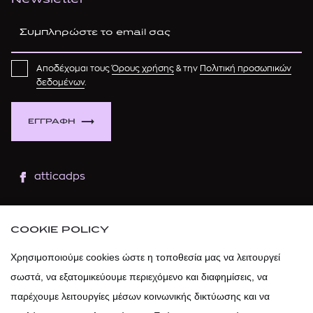
Newsletter
Αποδέχομαι τους
Όρους χρήσης
& την
Πολιτική προσωπικών
δεδομένων
.
ΕΓΓΡΑΦΗ
atticadps
atticaofficial
|
atticabeauty
COOKIE POLICY
atticadps
Χρησιμοποιούμε cookies ώστε η τοποθεσία μας να λειτουργεί
σωστά, να εξατομικεύουμε περιεχόμενο και διαφημίσεις, να
atticadps
παρέχουμε λειτουργίες μέσων κοινωνικής δικτύωσης και να