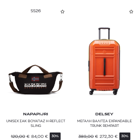
SS26
NAPAPIJRI
DELSEY
UNISEX ΣΑΚ ΒΟΥΑΓΙΑΖ H-REFLECT
ΜΕΓΑΛΗ ΒΑΛΙΤΣΑ EXPANDABLE
SLING
TRUNK REMPART
120,00
€
84,00
€
389,00
€
272,30
€
30%
30%