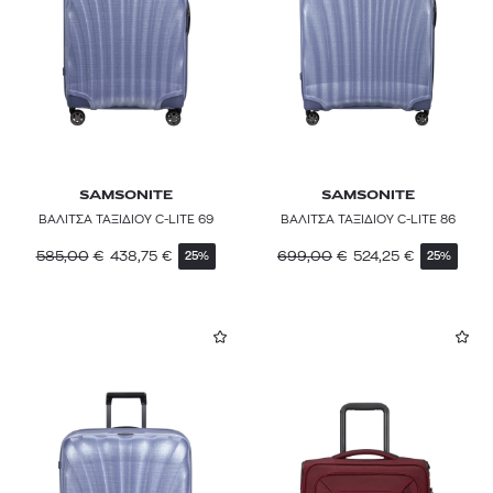
SAMSONITE
SAMSONITE
ΒΑΛΙΤΣΑ ΤΑΞΙΔΙΟΥ C-LITE 69
ΒΑΛΙΤΣΑ ΤΑΞΙΔΙΟΥ C-LITE 86
585,00
€
438,75
€
699,00
€
524,25
€
25%
25%