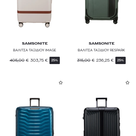
SAMSONITE
SAMSONITE
ΒΑΛΙΤΣΑ ΤΑΞΙΔΙΟΥ IMAGE
ΒΑΛΙΤΣΑ ΤΑΞΙΔΙΟΥ RESPARK
405,00
€
303,75
€
315,00
€
236,25
€
25%
25%