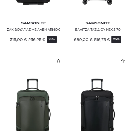
SAMSONITE
SAMSONITE
ΣΑΚ ΒΟΥΑΓΙΑΖ ΜΕ ΛΑΒΗ ARMOX
ΒΑΛΙΤΣΑ ΤΑΞΙΔΙΟΥ NEXIS 70
315,00
€
236,25
€
689,00
€
516,75
€
25%
25%