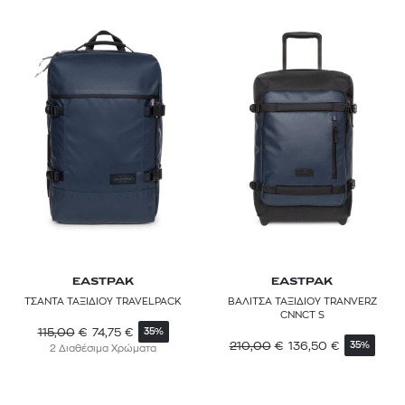
EASTPAK
EASTPAK
ΤΣΑΝΤΑ ΤΑΞΙΔΙΟΥ TRAVELPACK
ΒΑΛΙΤΣΑ ΤΑΞΙΔΙΟΥ TRANVERZ
CNNCT S
115,00
€
74,75
€
35%
210,00
€
136,50
€
35%
2 Διαθέσιμα Χρώματα