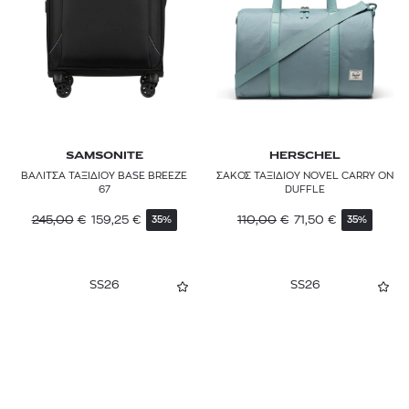
Πορτοκαλί
SAMSONITE
Ροζ
THE NORTH FACE
Πολύχρωμο
TUMI
Καφέ
SAMSONITE
HERSCHEL
Ασημί
ΒΑΛΙΤΣΑ ΤΑΞΙΔΙΟΥ BASE BREEZE
ΣΑΚΟΣ ΤΑΞΙΔΙΟΥ NOVEL CARRY ON
67
DUFFLE
Μπορντό
245,00
€
159,25
€
110,00
€
71,50
€
35%
35%
SS26
SS26