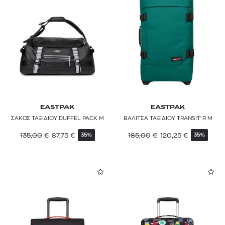
EASTPAK
EASTPAK
ΣΑΚΟΣ ΤΑΞΙΔΙΟΥ DUFFEL PACK M
ΒΑΛΙΤΣΑ ΤΑΞΙΔΙΟΥ TRANSIT'R M
135,00
€
87,75
€
185,00
€
120,25
€
35%
35%