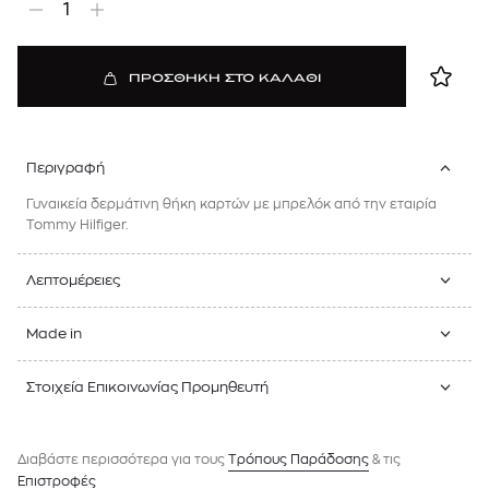
1
ΠΡΟΣΘΗΚΗ ΣΤΟ ΚΑΛΑΘΙ
Περιγραφή
Γυναικεία δερμάτινη θήκη καρτών με μπρελόκ από την εταιρία
Tommy Hilfiger.
Λεπτομέρειες
Made in
Στοιχεία Επικοινωνίας Προμηθευτή
Διαβάστε περισσότερα για τους
Tρόπους Παράδοσης
& τις
Επιστροφές