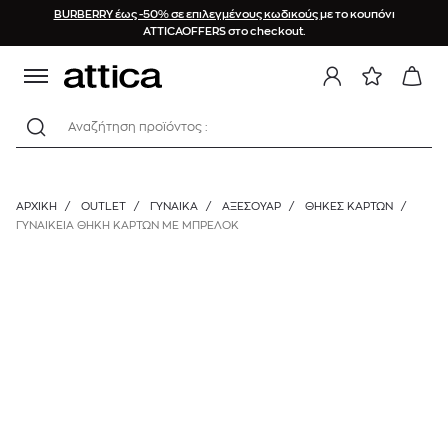
BURBERRY έως -50% σε επιλεγμένους κωδικούς
με το κουπόνι
ATTICAOFFERS στο checkout.
Αναζήτηση προϊόντος :
ΑΡΧΙΚΉ
/
OUTLET
/
ΓΥΝΑΙΚΑ
/
ΑΞΕΣΟΥΑΡ
/
ΘΉΚΕΣ ΚΑΡΤΏΝ
/
ΓΥΝΑΙΚΕΙΑ ΘΗΚΗ ΚΑΡΤΩΝ ΜΕ ΜΠΡΕΛΟΚ