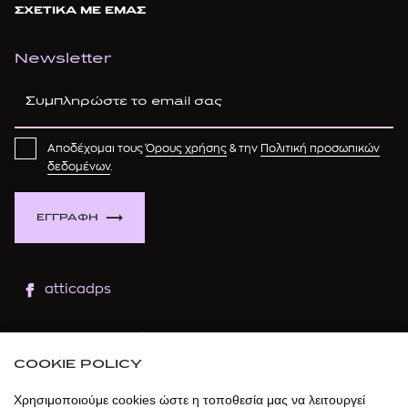
ΣΧΕΤΙΚΑ ΜΕ ΕΜΑΣ
Newsletter
Αποδέχομαι τους
Όρους χρήσης
& την
Πολιτική προσωπικών
δεδομένων
.
ΕΓΓΡΑΦΗ
atticadps
atticaofficial
|
atticabeauty
COOKIE POLICY
atticadps
Χρησιμοποιούμε cookies ώστε η τοποθεσία μας να λειτουργεί