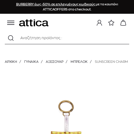
BURBERRY έως -50% σε επιλεγμένους κωδικούς
με το κουπόνι
ATTICAOFFERS στο checkout.
Αναζήτηση προϊόντος :
ΑΡΧΙΚΉ
/
ΓΥΝΑΙΚΑ
/
ΑΞΕΣΟΥΑΡ
/
ΜΠΡΕΛΌΚ
/
SUNSCREEN CHARM