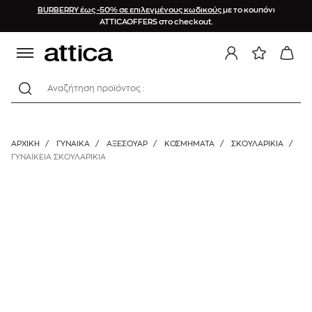
BURBERRY έως -50% σε επιλεγμένους κωδικούς
με το κουπόνι
ATTICAOFFERS στο checkout.
Αναζήτηση προϊόντος :
ΑΡΧΙΚΉ
/
ΓΥΝΑΙΚΑ
/
ΑΞΕΣΟΥΑΡ
/
ΚΟΣΜΉΜΑΤΑ
/
ΣΚΟΥΛΑΡΊΚΙΑ
/
ΓΥΝΑΙΚΕΙΑ ΣΚΟΥΛΑΡΙΚΙΑ