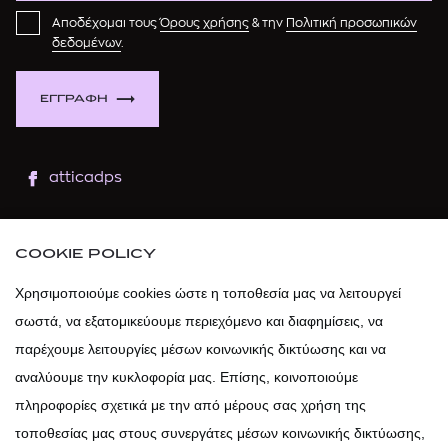
Αποδέχομαι τους
Όρους χρήσης
& την
Πολιτική προσωπικών
δεδομένων
.
ΕΓΓΡΑΦΗ
atticadps
atticaofficial
|
atticabeauty
COOKIE POLICY
atticadps
Χρησιμοποιούμε cookies ώστε η τοποθεσία μας να λειτουργεί
σωστά, να εξατομικεύουμε περιεχόμενο και διαφημίσεις, να
atticadps
παρέχουμε λειτουργίες μέσων κοινωνικής δικτύωσης και να
αναλύουμε την κυκλοφορία μας. Επίσης, κοινοποιούμε
πληροφορίες σχετικά με την από μέρους σας χρήση της
τοποθεσίας μας στους συνεργάτες μέσων κοινωνικής δικτύωσης,