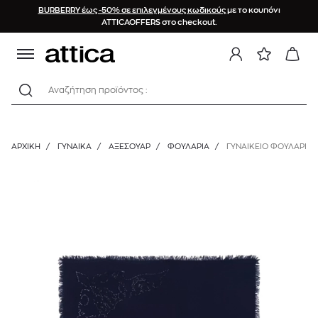
BURBERRY έως -50% σε επιλεγμένους κωδικούς
με το κουπόνι
ATTICAOFFERS στο checkout.
Αναζήτηση προϊόντος :
ΑΡΧΙΚΉ
/
ΓΥΝΑΙΚΑ
/
ΑΞΕΣΟΥΑΡ
/
ΦΟΥΛΆΡΙΑ
/
ΓΥΝΑΙΚΕΙΟ ΦΟΥΛΑΡΙ