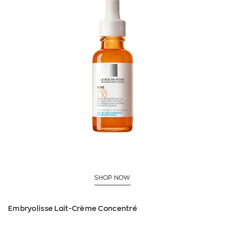
SHOP NOW
Embryolisse
Lait
-
Cr
è
me
Concentr
é