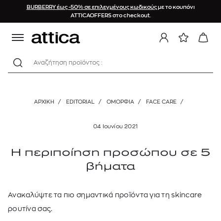
BURBERRY έως -50% σε επιλεγμένους κωδικούς
με το κουπόνι
ATTICAOFFERS στο checkout.
Αναζήτηση προϊόντος :
ΑΡΧΙΚΉ
/
EDITORIAL
/
ΟΜΟΡΦΙΑ
/
FACE CARE
/
04 Ιουνίου 2021
Η περιποίηση προσώπου σε 5
βήματα
Ανακαλύψτε τα πιο σημαντικά προϊόντα για τη skincare
ρουτίνα σας.