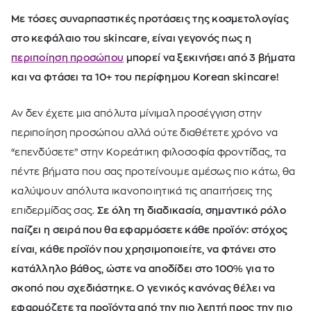
Με τόσες συναρπαστικές προτάσεις της κοσμετολογίας
στο κεφάλαιο του skincare, είναι γεγονός πως η
περιποίηση προσώπου
μπορεί να ξεκινήσει από 3 βήματα
και να φτάσει τα 10+ του περίφημου Korean skincare!
Αν δεν έχετε μια απόλυτα μίνιμαλ προσέγγιση στην
περιποίηση προσώπου αλλά ούτε διαθέτετε χρόνο να
“επενδύσετε” στην Κορεάτικη φιλοσοφία φροντίδας, τα
πέντε βήματα που σας προτείνουμε αμέσως πιο κάτω, θα
καλύψουν απόλυτα ικανοποιητικά τις απαιτήσεις της
επιδερμίδας σας.
Σε όλη τη διαδικασία, σημαντικό ρόλο
παίζει η σειρά που θα εφαρμόσετε κάθε προϊόν: στόχος
είναι, κάθε προϊόν που χρησιμοποιείτε, να φτάνει στο
κατάλληλο βάθος, ώστε να αποδίδει στο 100% για το
σκοπό που σχεδιάστηκε. Ο γενικός κανόνας θέλει να
εφαρμόζετε τα προϊόντα από την πιο λεπτή προς την πιο