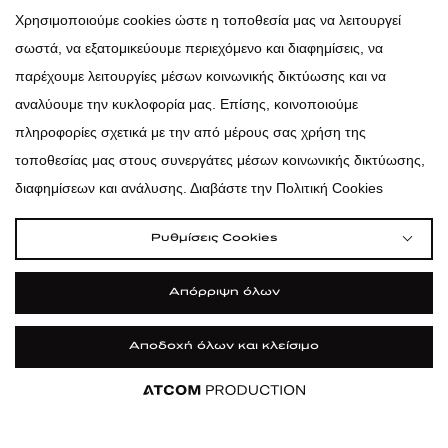
atticadps
Χρησιμοποιούμε cookies ώστε η τοποθεσία μας να λειτουργεί
σωστά, να εξατομικεύουμε περιεχόμενο και διαφημίσεις, να
atticadps
παρέχουμε λειτουργίες μέσων κοινωνικής δικτύωσης και να
αναλύουμε την κυκλοφορία μας. Επίσης, κοινοποιούμε
πληροφορίες σχετικά με την από μέρους σας χρήση της
τοποθεσίας μας στους συνεργάτες μέσων κοινωνικής δικτύωσης,
διαφημίσεων και ανάλυσης. Διαβάστε την Πολιτική Cookies
Ρυθμίσεις Cookies
Απόρριψη όλων
Αποδοχή όλων και κλείσιμο
|
|
|
Όροι Χρήσης
Πολιτική Cookies
Κώδικας Δεοντολογίας
Προστασία Προσωπικών Δεδομένων
©2026 attica