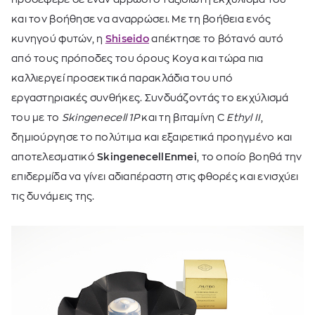
και τον βοήθησε να αναρρώσει. Με τη βοήθεια ενός
κυνηγού φυτών, η
Shiseido
απέκτησε το βότανό αυτό
από τους πρόποδες του όρους Koya και τώρα πια
καλλιεργεί προσεκτικά παρακλάδια του υπό
εργαστηριακές συνθήκες. Συνδυάζοντάς το εκχύλισμά
του με το
Skingenecell 1P
και τη βιταμίνη C
Ethyl II
,
δημιούργησε το πολύτιμα και εξαιρετικά προηγμένο και
αποτελεσματικό
SkingenecellEnmei
, το οποίο βοηθά την
επιδερμίδα να γίνει αδιαπέραστη στις φθορές και ενισχύει
τις δυνάμεις της.