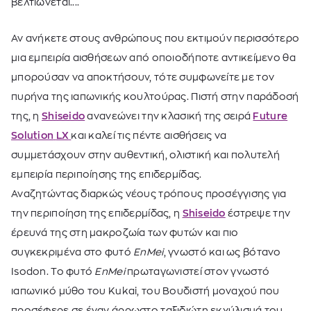
βελτιώνεται....
Αν ανήκετε στους ανθρώπους που εκτιμούν περισσότερο
μια εμπειρία αισθήσεων από οποιοδήποτε αντικείμενο θα
μπορούσαν να αποκτήσουν, τότε συμφωνείτε με τον
πυρήνα της ιαπωνικής κουλτούρας. Πιστή στην παράδοσή
της, η
Shiseido
ανανεώνει την κλασική της σειρά
Future
Solution
LX
και καλεί τις πέντε αισθήσεις να
συμμετάσχουν στην αυθεντική, ολιστική και πολυτελή
εμπειρία περιποίησης της επιδερμίδας.
Αναζητώντας διαρκώς νέους τρόπους προσέγγισης για
την περιποίηση της επιδερμίδας, η
Shiseido
έστρεψε την
έρευνά της στη μακροζωία των φυτών και πιο
συγκεκριμένα στο φυτό
EnMei
, γνωστό και ως βότανο
Isodon. Το φυτό
EnMei
πρωταγωνιστεί στον γνωστό
ιαπωνικό μύθο του Kukai, του Βουδιστή μοναχού που
προσέφερε σε έναν άρρωστο ταξιδιώτη εκχύλισμά του