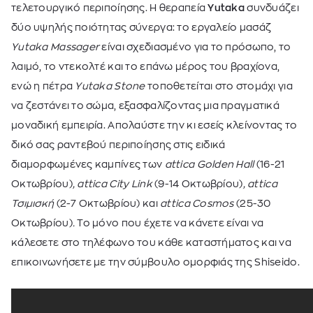
τελετουργικό περιποίησης. H θεραπεία
Yutaka
συνδυάζει
δύο υψηλής ποιότητας σύνεργα: το εργαλείο μασάζ
Yutaka Massager
είναι σχεδιασμένο για το πρόσωπο, το
λαιμό, το ντεκολτέ και το επάνω μέρος του βραχίονα,
ενώ η πέτρα
Yutaka Stone
τοποθετείται στο στομάχι για
να ζεστάνει το σώμα, εξασφαλίζοντας μια πραγματικά
μοναδική εμπειρία. Απολαύστε την κι εσείς κλείνοντας το
δικό σας ραντεβού περιποίησης στις ειδικά
διαμορφωμένες καμπίνες των
attica Golden Hall
(16-21
Οκτωβρίου)
, attica City Link
(9-14 Οκτωβρίου)
, attica
Τσιμισκή
(2-7 Οκτωβρίου) και
attica Cosmos
(25-30
Οκτωβρίου)
.
Το μόνο που έχετε να κάνετε είναι να
κάλεσετε στο τηλέφωνο του κάθε καταστήματος και να
επικοινωνήσετε με την σύμβουλο ομορφιάς της Shiseido.