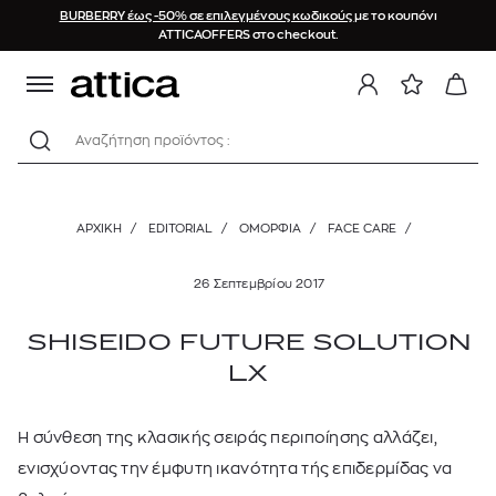
BURBERRY έως -50% σε επιλεγμένους κωδικούς
με το κουπόνι
ATTICAOFFERS στο checkout.
Αναζήτηση προϊόντος :
ΑΡΧΙΚΉ
/
EDITORIAL
/
ΟΜΟΡΦΙΑ
/
FACE CARE
/
26 Σεπτεμβρίου 2017
SHISEIDO FUTURE SOLUTION
LX
Η σύνθεση της κλασικής σειράς περιποίησης αλλάζει,
ενισχύοντας την έμφυτη ικανότητα τής επιδερμίδας να