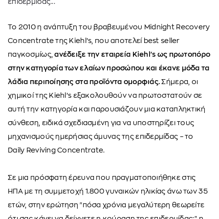
επιδερμίδας...
Το 2010 η ανάπτυξη του βραβευμένου Midnight Recovery
Concentrate της Kiehl’s, που αποτελεί best seller
παγκοσμίως,
ανέδειξε την εταιρεία Kiehl's ως πρωτοπόρο
στην κατηγορία των ελαίων προσώπου και έκανε μόδα τα
λάδια περιποίησης στα προϊόντα ομορφιάς.
Σήμερα, οι
χημικοί της Kiehl’s εξακολουθούν να πρωτοστατούν σε
αυτή την κατηγορία και παρουσιάζουν μια καταπληκτική
σύνθεση, ειδικά σχεδιασμένη για να υποστηρίζει τους
μηχανισμούς ημερήσιας άμυνας της επιδερμίδας – το
Daily Reviving Concentrate.
Σε μια πρόσφατη έρευνα που πραγματοποιήθηκε στις
ΗΠΑ με τη συμμετοχή 1.800 γυναικών ηλικίας άνω των 35
ετών, στην ερώτηση "πόσα χρόνια μεγαλύτερη θεωρείτε
ότι σας κάνει να δείχνετε η κούραση της επιδερμίδας;", η