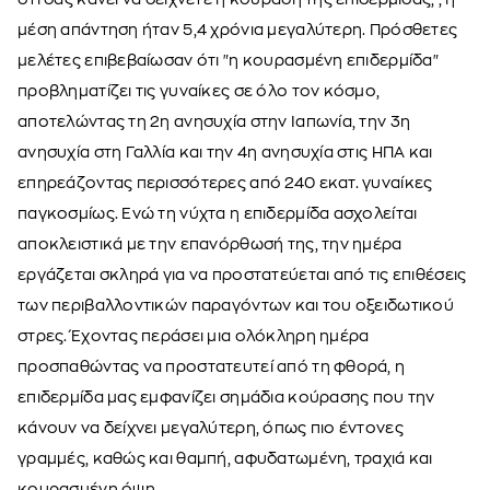
μέση απάντηση ήταν 5,4 χρόνια μεγαλύτερη. Πρόσθετες
μελέτες επιβεβαίωσαν ότι "η κουρασμένη επιδερμίδα"
προβληματίζει τις γυναίκες σε όλο τον κόσμο,
αποτελώντας τη 2η ανησυχία στην Ιαπωνία, την 3η
ανησυχία στη Γαλλία και την 4η ανησυχία στις ΗΠΑ και
επηρεάζοντας περισσότερες από 240 εκατ. γυναίκες
παγκοσμίως. Ενώ τη νύχτα η επιδερμίδα ασχολείται
αποκλειστικά με την επανόρθωσή της, την ημέρα
εργάζεται σκληρά για να προστατεύεται από τις επιθέσεις
των περιβαλλοντικών παραγόντων και του οξειδωτικού
στρες. Έχοντας περάσει μια ολόκληρη ημέρα
προσπαθώντας να προστατευτεί από τη φθορά, η
επιδερμίδα μας εμφανίζει σημάδια κούρασης που την
κάνουν να δείχνει μεγαλύτερη, όπως πιο έντονες
γραμμές, καθώς και θαμπή, αφυδατωμένη, τραχιά και
κουρασμένη όψη.