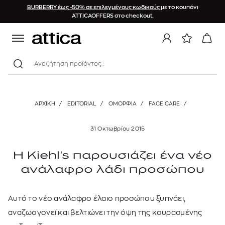
BURBERRY έως -50% σε επιλεγμένους κωδικούς
με το κουπόνι
ATTICAOFFERS στο checkout.
Αναζήτηση προϊόντος :
ΑΡΧΙΚΉ
/
EDITORIAL
/
ΟΜΟΡΦΙΑ
/
FACE CARE
/
31 Οκτωβρίου 2015
Η Kiehl's παρουσιάζει ένα νέο
ανάλαφρο λάδι προσώπου
Αυτό το νέο ανάλαφρο έλαιο προσώπου ξυπνάει,
αναζωογονεί και βελτιώνει την όψη της κουρασμένης