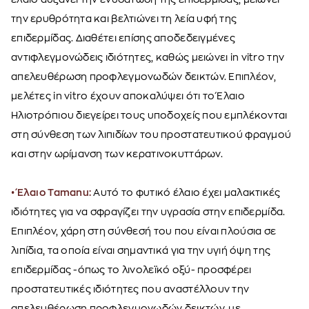
την ερυθρότητα και βελτιώνει τη λεία υφή της
επιδερμίδας. Διαθέτει επίσης αποδεδειγμένες
αντιφλεγμονώδεις ιδιότητες, καθώς μειώνει in vitro την
απελευθέρωση προφλεγμονωδών δεικτών. Επιπλέον,
μελέτες in vitro έχουν αποκαλύψει ότι το Έλαιο
Ηλιοτρόπιου διεγείρει τους υποδοχείς που εμπλέκονται
στη σύνθεση των λιπιδίων του προστατευτικού φραγμού
και στην ωρίμανση των κερατινοκυττάρων.
• Έλαιο Tamanu:
Αυτό το φυτικό έλαιο έχει μαλακτικές
ιδιότητες για να σφραγίζει την υγρασία στην επιδερμίδα.
Επιπλέον, χάρη στη σύνθεσή του που είναι πλούσια σε
λιπίδια, τα οποία είναι σημαντικά για την υγιή όψη της
επιδερμίδας -όπως το λινολεϊκό οξύ- προσφέρει
προστατευτικές ιδιότητες που αναστέλλουν την
απελευθέρωση προφλεγμονωδών δεικτών, με