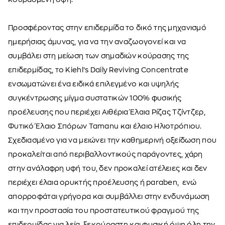
Προσφέροντας στην επιδερμίδα το δικό της μηχανισμό
ημερήσιας άμυνας, για να την αναζωογονεί και να
συμβάλει στη μείωση των σημαδιών κούρασης της
επιδερμίδας, το Kiehl’s Daily Reviving Concentrate
ενσωματώνει ένα ειδικά επιλεγμένο και υψηλής
συγκέντρωσης μίγμα συστατικών 100% φυσικής
προέλευσης που περιέχει Αιθέρια Έλαια Ρίζας Τζίντζερ,
Φυτικό Έλαιο Σπόρων Tamanu και έλαιο Ηλιοτρόπιου.
Σχεδιασμένο για να μειώνει την καθημερινή οξείδωση που
προκαλείται από περιβαλλοντικούς παράγοντες, χάρη
στην ανάλαφρη υφή του, δεν προκαλεί ατέλειες και δεν
περιέχει έλαια ορυκτής προέλευσης ή paraben, ενώ
απορροφάται γρήγορα και συμβάλλει στην ενδυνάμωση
και την προστασία του προστατευτικού φραγμού της
επιδερμίδας για λεία, ξεκούραστη και φυσική όψη όλη την