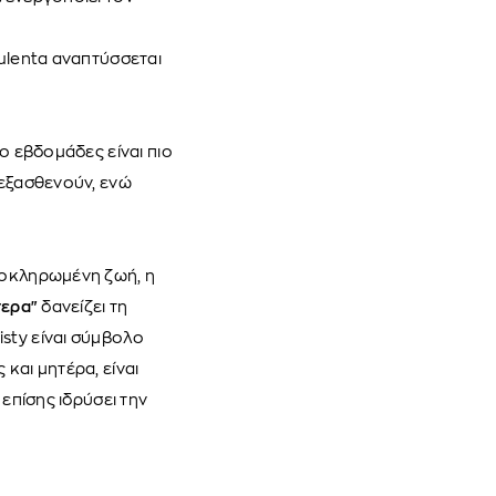
culenta αναπτύσσεται
ύο εβδομάδες είναι πιο
 εξασθενούν, ενώ
ολοκληρωμένη ζωή, η
ύτερα"
δανείζει τη
sty είναι σύμβολο
και μητέρα, είναι
 επίσης ιδρύσει την