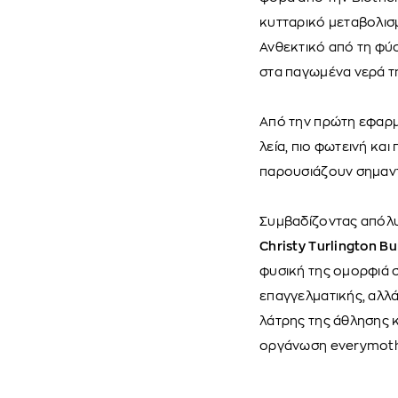
κυτταρικό μεταβολισ
Ανθεκτικό από τη φύσ
στα παγωμένα νερά τη
Από την πρώτη εφαρμογ
λεία, πιο φωτεινή κα
παρουσιάζουν σημαντ
Συμβαδίζοντας απόλυτ
Christy Turlington B
φυσική της ομορφιά σ
επαγγελματικής, αλλά
λάτρης της άθλησης κα
οργάνωση everymoth