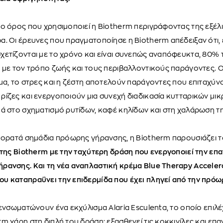
 ο όρος που χρησιμοποιεί η Biotherm περιγράφοντας της εξέλι
α. Οι έρευνες που πραγματοποίησε η Biotherm απέδειξαν ότι
χετίζονται με το χρόνο και είναι συνεπώς αναπόφευκτα, 80%
 με τον τρόπο ζωής και τους περιβαλλοντικούς παράγοντες. Οι
μα, το στρες και η ζέστη αποτελούν παράγοντες που επιταχύν
ίζες και ενεργοποιούν μια συνεχή διαδικασία κυτταρικών μι
ά στο σχηματισμό ρυτίδων, καφέ κηλίδων και στη χαλάρωση τη
α ορατά σημάδια πρόωρης γήρανσης, η Biotherm παρουσιάζει τ
της Biotherm με την ταχύτερη δράση που ενεργοποιεί την ε
ανσης. Και τη νέα αναπλαστική κρέμα Blue Therapy Accelera
υ καταπραΰνει την επιδερμίδα που έχει πληγεί από την πρόω
 ενσωματώνουν ένα εκχύλισμα Alaria Esculenta, το οποίο επιλ
m χάρη στη διπλή του δράση: εξασθενεί τις κοκκινίλες και επ