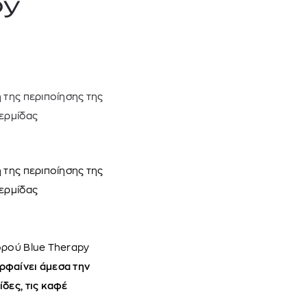
py
mcm
sandro
 της περιποίησης της
δερμίδας
 της περιποίησης της
 BARTH
DIOR
δερμίδας
Ο ΣΟΡΤΣ
DIOR FOREVER NUDE BRONZE POWDER BRONZER IN NATURAL GLOW OR MATTE FINISH | 04 Warm
0
€
15%
61,84
€
OFFER
ορού Blue Therapy
ρφαίνει άμεσα την
δες, τις καφέ