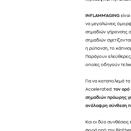
INFLAMM’AGING
είναι
να μεγαλώνεις όμορφ
σημαδιών γήρανσης σ
σημαδιών σχετίζονται
η ρύπανση, το κάπνισ
Παράγουν ελεύθερες ρ
οποίες οδηγούν τελικ
Για να καταπολεμά τ
Accelerated:
τον ορό 
σημαδιών πρόωρης γήρ
ανάλαφρη σύνθεση πο
Και οι δύο συνθέσεις
φορά από την Biother