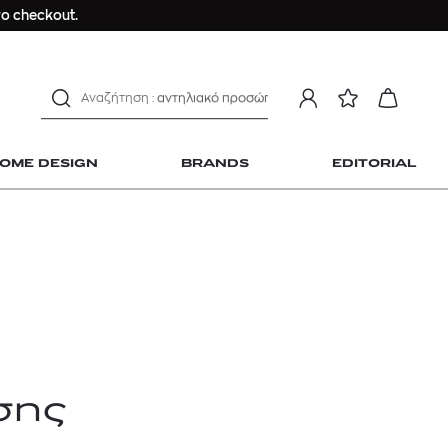
ο checkout.
ανδρικο t-shirt
Dior sauvage
Longchamp Le Pliage
αντηλιακό προσώπου
estee lauder double wear
kiehl's avocado eye
OME DESIGN
BRANDS
EDITORIAL
mcm
sandro
γυναικεία αρώματα
μαγιό
ανδρικο t-shirt
 Home Design
Dior sauvage
Longchamp Le Pliage
αντηλιακό προσώπου
σης
estee lauder double wear
kiehl's avocado eye