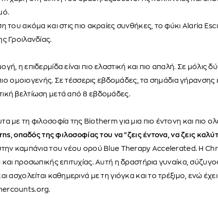
μό.
η του ακόμα και στις πιο ακραίες συνθήκες, το φύκι Alaria Es
ς Γροιλανδίας.
ή, η επιδερμίδα είναι πιο ελαστική και πιο απαλή. Σε μόλις δ
ι πιο ομοιογενής. Σε τέσσερις εβδομάδες, τα σημάδια γήρανσης
ική βελτίωση μετά από 8 εβδομάδες.
α με τη φιλοσοφία της Biotherm για μια πιο έντονη και πιο 
urns, οπαδός της φιλοσοφίας του να "ζεις έντονα, να ζεις καλ
την καμπάνια του νέου ορού Blue Therapy Accelerated. Η Chri
 και προσωπικής επιτυχίας. Αυτή η δραστήρια γυναίκα, σύζυγος 
ι ασχολείται καθημερινά με τη γιόγκα και το τρέξιμο, ενώ έχει
ercounts.org.