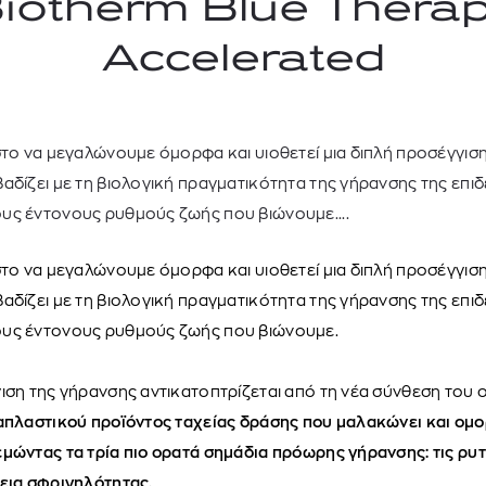
iotherm Blue Thera
Accelerated
στο να μεγαλώνουμε όμορφα και υιοθετεί μια διπλή προσέγγιση
αδίζει με τη βιολογική πραγματικότητα της γήρανσης της επι
υς έντονους ρυθμούς ζωής που βιώνουμε....
στο να μεγαλώνουμε όμορφα και υιοθετεί μια διπλή προσέγγιση
TOM FORD
MIU MIU
MC2 SAINT
αδίζει με τη βιολογική πραγματικότητα της γήρανσης της επι
SOLEIL BLANC PARFUM EAU DE TOILETTE | 50ml
ΓΥΑΛΙΑ ΗΛΙΟΥ A52S/ZVN4I0/52
ΑΝΔΡΙΚΟ ΜΑΓΙ
ους έντονους ρυθμούς ζωής που βιώνουμε.
421,00
€
120,00
€
102,0
365,00
€
OFFER
ιση της γήρανσης αντικατοπτρίζεται από τη νέα σύνθεση του 
απλαστικού προϊόντος ταχείας δράσης που μαλακώνει και ομο
μώντας τα τρία πιο ορατά σημάδια πρόωρης γήρανσης: τις ρυτί
λεια σφριγηλότητας.