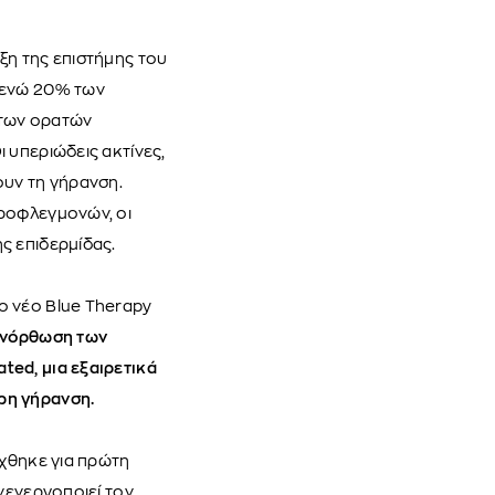
ξη της επιστήμης του
, ενώ 20% των
 των ορατών
 υπεριώδεις ακτίνες,
ουν τη γήρανση.
κροφλεγμονών, οι
ς επιδερμίδας.
ο νέο Blue Therapy
πανόρθωση των
ted, μια εξαιρετικά
ρη γήρανση.
έχθηκε για πρώτη
ανενεργοποιεί τον