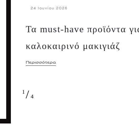
24 Ιουνίου 2026
Τα must-have προϊόντα γι
καλοκαιρινό μακιγιάζ
Περισσότερα
/
1
4