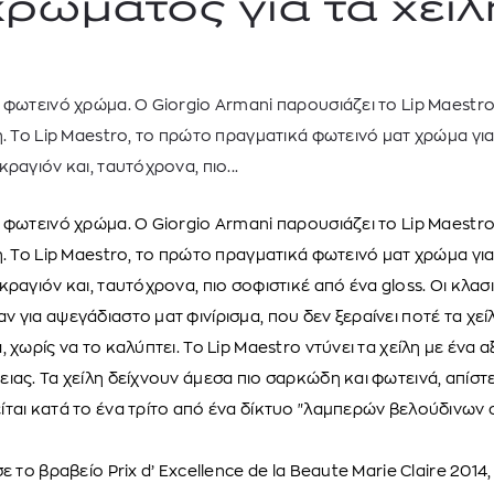
χρώματος για τα χείλ
 φωτεινό χρώμα. Ο Giorgio Armani παρουσιάζει το Lip Maestro:
. Το Lip Maestro, το πρώτο πραγματικά φωτεινό ματ χρώμα για τ
ραγιόν και, ταυτόχρονα, πιο...
 φωτεινό χρώμα. Ο Giorgio Armani παρουσιάζει το Lip Maestro:
. Το Lip Maestro, το πρώτο πραγματικά φωτεινό ματ χρώμα για τ
κραγιόν και, ταυτόχρονα, πιο σοφιστικέ από ένα gloss. Οι κλασ
TOM FORD
MIU MIU
MC2 SAINT
 για αψεγάδιαστο ματ φινίρισμα, που δεν ξεραίνει ποτέ τα χεί
SOLEIL BLANC PARFUM EAU DE TOILETTE | 50ml
ΓΥΑΛΙΑ ΗΛΙΟΥ A52S/ZVN4I0/52
ΑΝΔΡΙΚΟ ΜΑΓΙ
 χωρίς να το καλύπτει. Το Lip Maestro ντύνει τα χείλη με ένα
421,00
€
120,00
€
102,0
365,00
€
OFFER
ιας. Τα χείλη δείχνουν άμεσα πιο σαρκώδη και φωτεινά, απίστευ
ται κατά το ένα τρίτο από ένα δίκτυο "λαμπερών βελούδινων σ
ε το βραβείο Prix d’ Excellence de la Beaute Marie Claire 2014