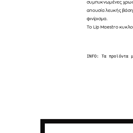
συμπυκνωμένες χρωστ
απουσία λευκής βάσης
φινίρισμα.
Το Lip Maestro κυκλο
INFO: Τα προϊόντα 