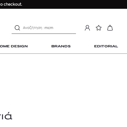
Longchamp Le Pliage
ο checkout.
αντηλιακό προσώπου
estee lauder double wear
kiehl's avocado eye
mcm
sandro
OME DESIGN
BRANDS
EDITORIAL
γυναικεία αρώματα
μαγιό
ανδρικο t-shirt
Dior sauvage
Longchamp Le Pliage
 Home Design
αντηλιακό προσώπου
estee lauder double wear
kiehl's avocado eye
ιά
mcm
sandro