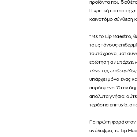
προϊόντα που διαθέτο
Η κριτική επιτροπή χε
καινοτόμο σύνθεση κ
"Με το Lip Maestro,
τους τόνους επιδερμί
ταυτόχρονα, ματ σύνθ
ερώτηση
αν υπάρχει 
τόνο της επιδερμίδας
υπάρχει μόνο ένας κα
απρόσμενο. Όταν δημι
απόλυτα γνήσιο: ούτε 
τεράστια επιτυχία, ο
Για πρώτη φορά στον 
ανάλαφρο, το Lip Maes