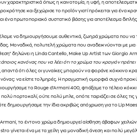
υν χαρακτηριστικά όπως η καινοτομία, η υφή, η αποτελεσματικ
ιροκρότησε και ξεχώρισε το προϊόν γιατί πρόκειται για ένα κρα
αι ένα πρωτοποριακό συστατικό βάσης για αποτέλεσμα διπλή
 θέλαμε να δημιουργήσουμε αυθεντικά, ζωηρά χρώματα που να 
δας. Μοναδικά, πολυτελή χρώματα που αναδεικνύονται με μια 
εση" δηλώνει η Linda Cantello, Make Up Artist των Giorgio Ar
κάποιος κανόνας που να λέει ότι το χρώμα του κραγιόν πρέπει ν
, απαντά ότι όλες οι γυναίκες μπορούν να φοράνε κόκκινο κραγ
νόνας: να είστε τολμηρές. Η πραγματική ομορφιά συχνά προκύ
ουργήσαμε το Rouge d’Armani 400, φτιάξαμε το τέλειο κόκκιν
πολύ πορτοκαλί, ούτε πολύ μπλε, οπότε ταιριάζει σε όλες τις γ
πότε δημιουργήσαμε την ίδια ακριβώς απόχρωση για το Lip Maes
Armani, το έντονο χρώμα δημιουργεί αίσθηση άβαφων χειλιών.
tro γίνεται ένα με τα χείλη για μοναδική άνεση και πολύ μεγάλ