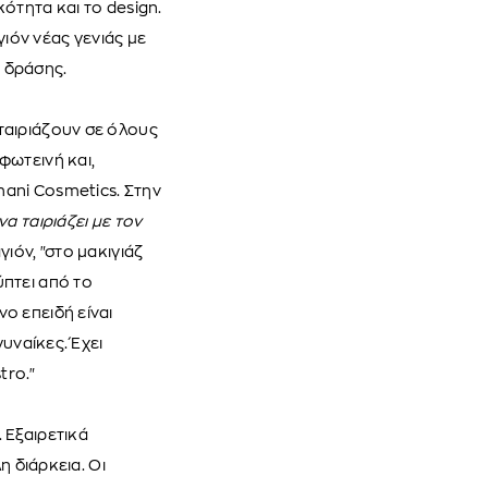
ότητα και το design.
γιόν νέας γενιάς με
ς δράσης.
ταιριάζουν σε όλους
φωτεινή και,
mani Cosmetics. Στην
α ταιριάζει με τον
ιόν, "στο μακιγιάζ
πτει από το
ο επειδή είναι
υναίκες. Έχει
tro."
 Εξαιρετικά
η διάρκεια. Οι