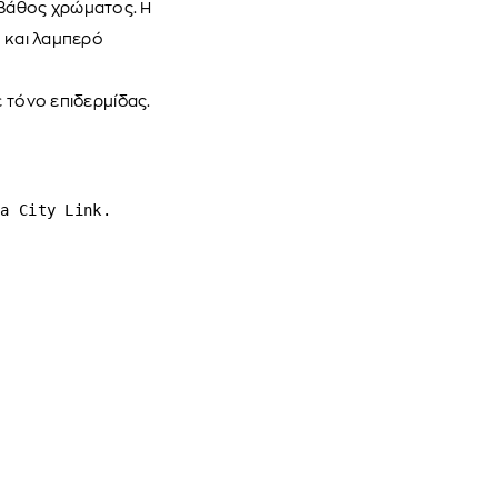
βάθος χρώματος. Η
τ και λαμπερό
ε τόνο επιδερμίδας.
ca City Link.