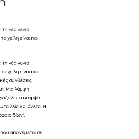
η
 τη νέα γενιά
α χείλη είναι πιο
 τη νέα γενιά
α χείλη είναι πιο
ικές συνθέσεις
 BARTH
DIOR
λη. Μια λάμψη
Ο ΣΟΡΤΣ
DIOR FOREVER NUDE BRONZE POWDER BRONZER IN NATURAL GLOW OR MATTE FINISH | 04 Warm
 αξιοζήλευτα κομψό
0
€
15%
61,84
€
OFFER
τα λεία και άνετα. Η
φαιριδίων".
, που απονέμεται σε