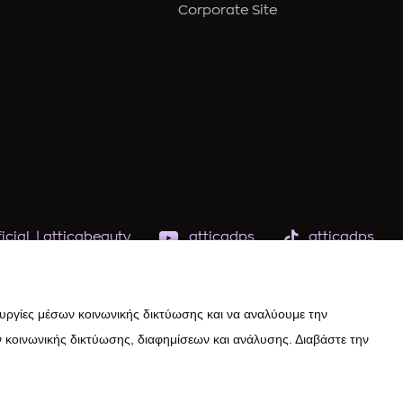
Corporate Site
icial
|
atticabeauty
atticadps
atticadps
ουργίες μέσων κοινωνικής δικτύωσης και να αναλύουμε την
 κοινωνικής δικτύωσης, διαφημίσεων και ανάλυσης. Διαβάστε την