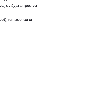
ενώ, αν έχετε πράσινα
οζ, τα nude και οι