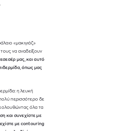
α
kiehl's avocado eye
mcm
sandro
άλαιο «μακιγιάζ»
 τους να αναδείξουν
εσεσέρ μας, και αυτό
επιδερμίδα, όπως μας
T
GANT
ΠΟΥΛΟΒΕΡ
ΑΝΔΡΙΚΟ ΜΠΟΥΦΑΝ
δερμίδα: η λευκή
€
320,00
€
 πολύ περισσότερο δε
 ακολουθώντας όλα τα
ση και συνεχίστε με
εχίστε με contouring