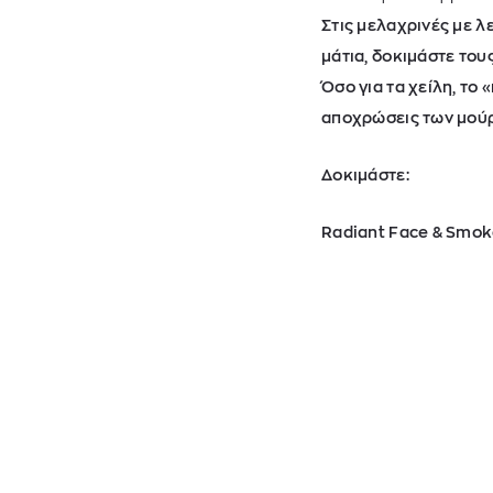
Στις μελαχρινές με λ
μάτια, δοκιμάστε του
Όσο για τα χείλη, το 
αποχρώσεις των μούρ
Δοκιμάστε:
Radiant Face & Smok