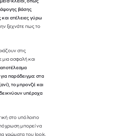
ημεία-κλειδί, όπως
ς άψογης βάσης
ς και ατέλειες γύρω
μην ξεχνάτε πως το
ιάζουν στις
 μια ασφαλή και
ο αποτέλεσμα
για παράδειγμα: στα
ανί), το μπρονζέ και
ναδεικνύουν υπέροχα
τική στο υπόλοιπο
απόχρωση μπορεί να
οιπα χρώματα του
look
.