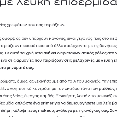
με λευκή επιδερμίδ
ίες χρωμάτων που σας ταιριάζουν.
ς ομορφιάς δεν υπάρχουν κανόνες, είναι γεγονός πως στο κεφ
αιριάζουν περισσότερο από άλλα και έρχονται με τις δονήσεις
ας.
Σε αυτά τα χρώματα ανήκει ο πρωταγωνιστικός ρόλος στο ν
μένο στις αρμονίες που ταιριάζουν στις μελαχρινές με λευκή 
στα μηνύματά σας.
GANT
GANT
GAN
ΔΡΙΚΟ POLO ΠΟΥΛΟΒΕΡ
ΑΝΔΡΙΚΟ POLO ΠΟΥΛΟΒΕΡ
ΑΝΔΡΙΚΟ POLO 
ρώματα, όμως, ας ξεκινήσουμε από το Α του μακιγιάζ, την επι
140,00
€
140,00
€
140,00
ί ένα γοητευτικό κοντράστ με τον σκούρο τόνο των μαλλιών,
ναι ένας λείος, άψογος καμβάς. Ξεκινήστε, λοιπόν, το μακιγιάζ
δερμίδα:
απλώστε ένα primer για να δημιουργήσετε μια λεία βά
 πλήρη κάλυψη ενός makeup, ανάλογα με τις ανάγκες σας. Συν