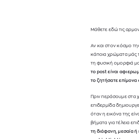
Μάθετε εδώ τις αρμον
Αν και στον κόσμο τη
κάποια χρώματα μάς τ
τη φυσική ομορφιά μ
το post είναι αφιερω
το ζητήσατε επίμονα 
ΑΝ
Πριν περάσουμε στα χ
επιδερμίδα δημιουργε
όταν η εικόνα της εί
βήματα για τέλεια επι
τη διάφανη, μεσαία ή