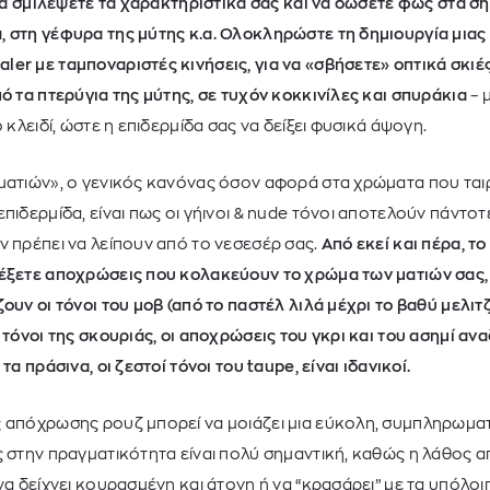
α να σμιλέψετε τα χαρακτηριστικά σας και να δώσετε φως στα σ
, στη γέφυρα της μύτης κ.α. Ολοκληρώστε τη δημιουργία μια
er με ταμποναριστές κινήσεις, για να «σβήσετε» οπτικά σκιέ
πό τα πτερύγια της μύτης, σε τυχόν κοκκινίλες και σπυράκια
– 
ο κλειδί, ώστε η επιδερμίδα σας να δείξει φυσικά άψογη.
ματιών», ο γενικός κανόνας όσον αφορά στα χρώματα που ταιρ
πιδερμίδα, είναι πως οι γήινοι &
nude
τόνοι αποτελούν πάντοτε
ν πρέπει να λείπουν από το νεσεσέρ σας.
Από εκεί και πέρα, τ
λέξετε αποχρώσεις που κολακεύουν το χρώμα των ματιών σας, 
ουν οι τόνοι του μοβ (από το παστέλ λιλά μέχρι το βαθύ μελιτζ
ί τόνοι της σκουριάς, οι αποχρώσεις του γκρι και του ασημί α
τα πράσινα, οι ζεστοί τόνοι του taupe, είναι ιδανικοί.
ς απόχρωσης ρουζ μπορεί να μοιάζει μια εύκολη, συμπληρωμα
ς στην πραγματικότητα είναι πολύ σημαντική, καθώς η λάθος 
 να δείχνει κουρασμένη και άτονη ή να “κρασάρει” με τα υπόλ