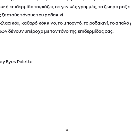
ευκή επιδερμίδα ταιριάζει, σε γενικές γραμμές, το ζωηρό ροζ 
ς ζεστούς τόνους του ροδακινί.
«κλασικό», καθαρό κόκκινο, το μπορντό, το ροδακινί, το απαλό ρ
ων δένουν υπέροχα με τον τόνο της επιδερμίδας σας.
ey Eyes Palette