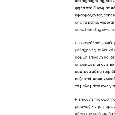
και highlighting, γι
ψηλά στα ζυγωματικά
εφαρμόζοντας conceal
από τα μάτια, γύρω α
καλό
blending
είναι τ
Στο κεφάλαιο «σκιές 
μελαχρινές με λευκή ε
κομψή επιλογή και δε
απογειώνεται αν επι
καστανά μάτια ταιριάζ
οι ζεστοί, κοκκινωπο
τα μπλε μάτια ενώ για 
Η επιλογή της σωστή
μακιγιάζ κίνηση, όμω
κάνει την επιδερμίδα