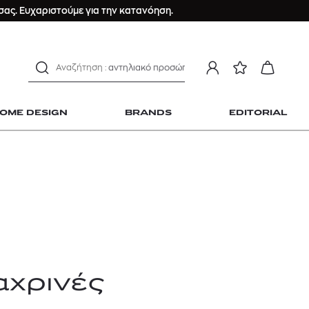
μαγιό
ας. Ευχαριστούμε για την κατανόηση.
ανδρικο t-shirt
Dior sauvage
Longchamp Le Pliage
αντηλιακό προσώπου
estee lauder double wear
OME DESIGN
BRANDS
EDITORIAL
kiehl's avocado eye
mcm
sandro
γυναικεία αρώματα
μαγιό
 Home Design
ανδρικο t-shirt
Dior sauvage
Longchamp Le Pliage
αχρινές
αντηλιακό προσώπου
estee lauder double wear