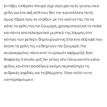
Εντάξει, η Μέριλιν Μονρό είχε σίγουρα πολύ γοητευτικά
χείλη και ένα σεξ απίλ που δεν την εγκατέλειπε ποτέ,
όμως ήξερε πώς να «παίζει» με την εικόνα της. Για να
κάνει τα χείλη της πιο ζουμερά, χρησιμοποιούσε το παλιό
και πάντα αποτελεσματικό μυστικό της λάμψης στο
κέντρο των χειλιών, δημιουργώντας έτσι ένα σέξι εφέ που
έκανε τα χείλη της να δείχνουν πιο ζουμερά. Πιο
συγκεκριμένα, πάνω από το κραγιόν εφάρμοζε λίγο
διαφανές ή απαλό ροζ λιπ γκλος στο πάνω και στο κάτω
χείλος και έτσι προσέλκυε ακόμη περισσότερο τις
ανδρικές καρδιές και τα βλέμματα. Τόσο απλό να το
«αντιγράψουμε»!