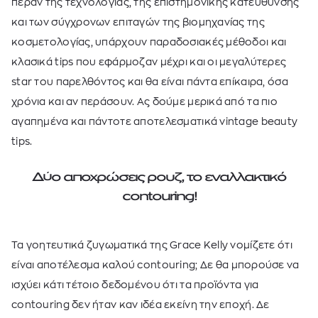
πέραν της τεχνολογίας, της επιστημονικής κατεύθυνσης
και των σύγχρονων επιταγών της βιομηχανίας της
κοσμετολογίας, υπάρχουν παραδοσιακές μέθοδοι και
κλασικά
tips
που εφάρμοζαν μέχρι και οι μεγαλύτερες
star
του παρελθόντος και θα είναι πάντα επίκαιρα, όσα
χρόνια και αν περάσουν. Ας δούμε μερικά από τα πιο
αγαπημένα και πάντοτε αποτελεσματικά
vintage beauty
tips
.
Δύο αποχρώσεις ρουζ, το εναλλακτικό
contouring
!
Τα γοητευτικά ζυγωματικά της
Grace Kelly
νομίζετε ότι
είναι αποτέλεσμα καλού
contouring
; Δε θα μπορούσε να
ισχύει κάτι τέτοιο δεδομένου ότι τα προϊόντα για
contouring
δεν ήταν καν ιδέα εκείνη την εποχή. Δε