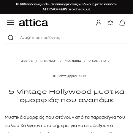
BURBERRY έως -50% σε επιλεγμένους κωδικούς
με το κουπόνι
ATTICAOFFERS στο checkout.
Αναζήτηση προϊόντος :
ΑΡΧΙΚΉ
/
EDITORIAL
/
ΟΜΟΡΦΙΑ
/
MAKE - UP
/
06 Σεπτεμβρίου 2019
5 Vintage Hollywood μυστικά
ομορφιάς που αγαπάμε
Μυστικά ομορφιάς που φτάνουν από τα παρασκήνια του
παλιού Χόλιγουντ στο σήμερα για να αποδείξουν ότι